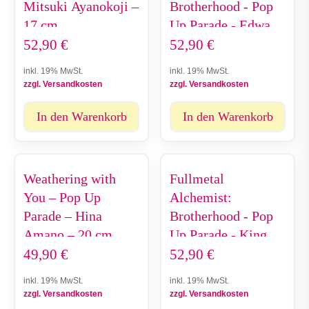
Mitsuki Ayanokoji –
Brotherhood - Pop
17 cm
Up Parade - Edward
Elric - 16 cm
52,90
€
52,90
€
inkl. 19% MwSt.
inkl. 19% MwSt.
zzgl. Versandkosten
zzgl. Versandkosten
In den Warenkorb
In den Warenkorb
Weathering with
Fullmetal
You – Pop Up
Alchemist:
Parade – Hina
Brotherhood - Pop
Amano – 20 cm
Up Parade - King
Bradley - 18 cm
49,90
€
52,90
€
inkl. 19% MwSt.
inkl. 19% MwSt.
zzgl. Versandkosten
zzgl. Versandkosten