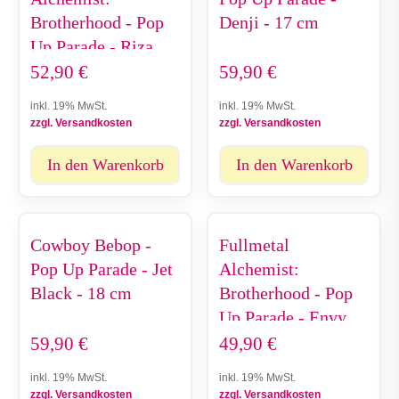
Brotherhood - Pop
Denji - 17 cm
Up Parade - Riza
Hawkeye - 16 cm
52,90
€
59,90
€
inkl. 19% MwSt.
inkl. 19% MwSt.
zzgl. Versandkosten
zzgl. Versandkosten
In den Warenkorb
In den Warenkorb
Cowboy Bebop -
Fullmetal
Pop Up Parade - Jet
Alchemist:
Black - 18 cm
Brotherhood - Pop
Up Parade - Envy -
16 cm
59,90
€
49,90
€
inkl. 19% MwSt.
inkl. 19% MwSt.
zzgl. Versandkosten
zzgl. Versandkosten