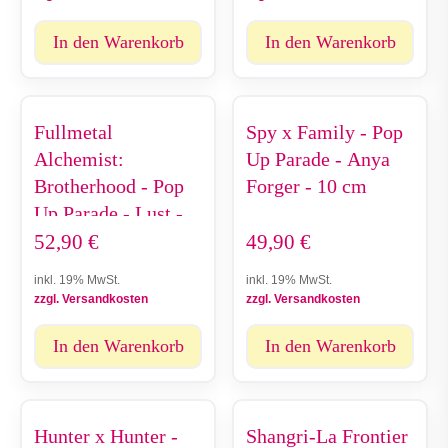
In den Warenkorb
In den Warenkorb
Fullmetal
Spy x Family - Pop
Alchemist:
Up Parade - Anya
Brotherhood - Pop
Forger - 10 cm
Up Parade - Lust -
17 cm
52,90
€
49,90
€
inkl. 19% MwSt.
inkl. 19% MwSt.
zzgl. Versandkosten
zzgl. Versandkosten
In den Warenkorb
In den Warenkorb
Hunter x Hunter -
Shangri-La Frontier