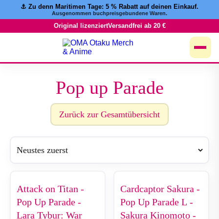
⚓️ Zu denn Maritimen Tage:
5 % Rabatt
auf deinen Einkauf.
Zum
Ausgenommen buchpreisgebundene Waren.
Inhalt
springen
Original lizenziert
Versandfrei ab 20 €
Pop up Parade
Zurück zur Gesamtübersicht
Attack on Titan -
Cardcaptor Sakura -
Pop Up Parade -
Pop Up Parade L -
Lara Tybur: War
Sakura Kinomoto -