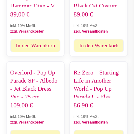
Hammer Titan - Ver.
Black Cat Costume
L Size - 25 cm
- 22 cm
89,00
€
89,00
€
inkl. 19% MwSt.
inkl. 19% MwSt.
zzgl. Versandkosten
zzgl. Versandkosten
In den Warenkorb
In den Warenkorb
Overlord - Pop Up
Re:Zero – Starting
Parade SP - Albedo
Life in Another
- Jet Black Dress
World - Pop Up
Ver. - 25 cm
Parade L - Elsa
Granhiert
109,00
€
86,90
€
inkl. 19% MwSt.
inkl. 19% MwSt.
zzgl. Versandkosten
zzgl. Versandkosten