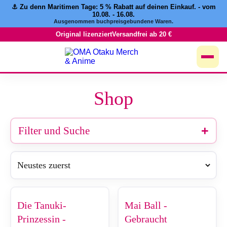
⚓️ Zu denn Maritimen Tage:
5 % Rabatt
auf deinen Einkauf. - vom
Zum
10.08. - 16.08.
Inhalt
Ausgenommen buchpreisgebundene Waren.
springen
Original lizenziert
Versandfrei ab 20 €
Shop
Filter und Suche
Die Tanuki-
Mai Ball -
Prinzessin -
Gebraucht