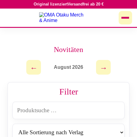
Original lizenziert
Versandfrei ab 20 €
Zum
Inhalt
springen
Novitäten
←
→
August 2026
Filter