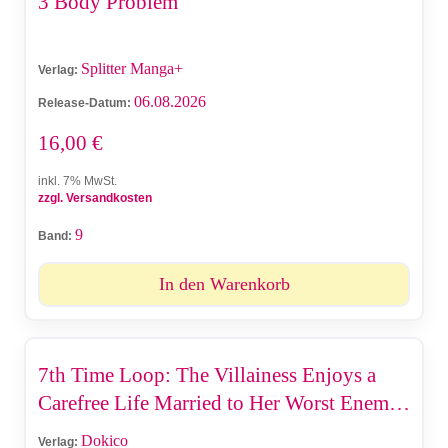
3 Body Problem
Splitter Manga+
Verlag:
06.08.2026
Release-Datum:
16,00
€
inkl. 7% MwSt.
zzgl. Versandkosten
9
Band:
In den Warenkorb
7th Time Loop: The Villainess Enjoys a
Carefree Life Married to Her Worst Enemy!
(Light Novel, 2-in-1)
Dokico
Verlag: