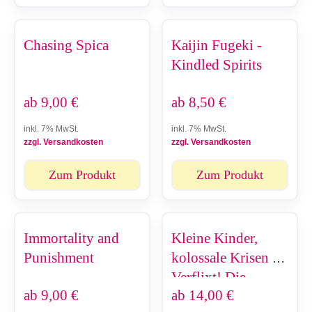
Chasing Spica
Kaijin Fugeki -
Kindled Spirits
ab
9,00
€
ab
8,50
€
inkl. 7% MwSt.
inkl. 7% MwSt.
zzgl. Versandkosten
zzgl. Versandkosten
Zum Produkt
Zum Produkt
Immortality and
Kleine Kinder,
Punishment
kolossale Krisen -
Verflixt! Die
ab
9,00
€
ab
14,00
€
Milch!