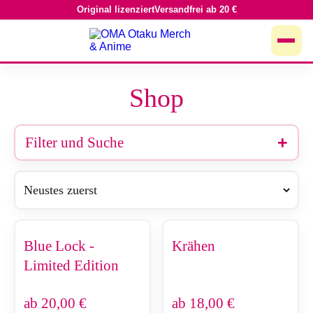
Original lizenziert
Versandfrei ab 20 €
Zum
Inhalt
springen
Shop
Filter und Suche
Blue Lock -
Krähen
Limited Edition
ab
20,00
€
ab
18,00
€