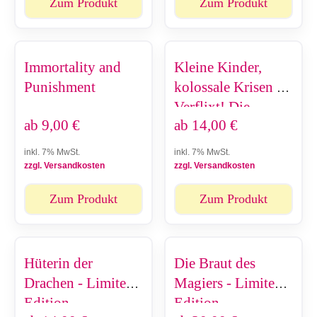
Zum Produkt
Zum Produkt
Immortality and
Kleine Kinder,
Punishment
kolossale Krisen -
Verflixt! Die
ab
9,00
€
ab
14,00
€
Milch!
inkl. 7% MwSt.
inkl. 7% MwSt.
zzgl. Versandkosten
zzgl. Versandkosten
Zum Produkt
Zum Produkt
Hüterin der
Die Braut des
Drachen - Limited
Magiers - Limited
Edition
Edition