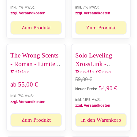
inkl. 7% MwSt.
inkl. 7% MwSt.
zzgl. Versandkosten
zzgl. Versandkosten
Zum Produkt
Zum Produkt
The Wrong Scents
Solo Leveling -
- Roman - Limited
XrossLink -
Edition
Bundle (Sung
59,80
€
Jinwoo & Cha Hae-
ab
55,00
€
54,90
€
In)
Neuer Preis:
inkl. 7% MwSt.
inkl. 19% MwSt.
zzgl. Versandkosten
zzgl. Versandkosten
Zum Produkt
In den Warenkorb