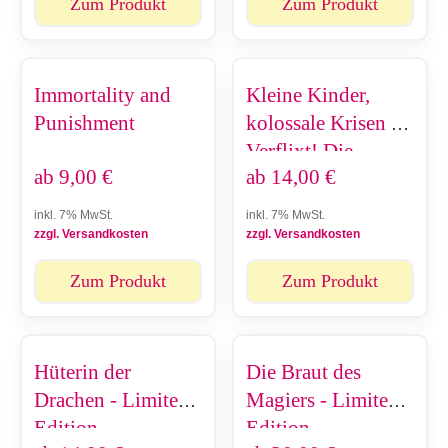
Zum Produkt
Zum Produkt
Immortality and
Kleine Kinder,
Punishment
kolossale Krisen -
Verflixt! Die
ab
9,00
€
ab
14,00
€
Milch!
inkl. 7% MwSt.
inkl. 7% MwSt.
zzgl. Versandkosten
zzgl. Versandkosten
Zum Produkt
Zum Produkt
Hüterin der
Die Braut des
Drachen - Limited
Magiers - Limited
Edition
Edition