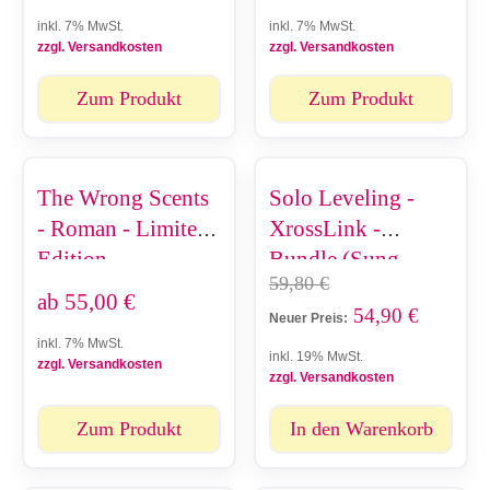
inkl. 7% MwSt.
inkl. 7% MwSt.
zzgl. Versandkosten
zzgl. Versandkosten
Zum Produkt
Zum Produkt
The Wrong Scents
Solo Leveling -
- Roman - Limited
XrossLink -
Edition
Bundle (Sung
59,80
€
Jinwoo & Cha Hae-
ab
55,00
€
54,90
€
In)
Neuer Preis:
inkl. 7% MwSt.
inkl. 19% MwSt.
zzgl. Versandkosten
zzgl. Versandkosten
Zum Produkt
In den Warenkorb