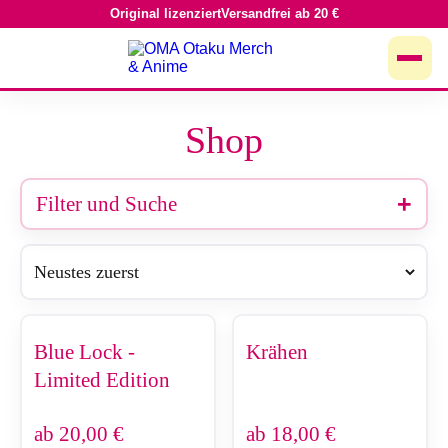
Original lizenziert
Versandfrei ab 20 €
Zum
Inhalt
springen
Shop
Filter und Suche
Blue Lock -
Krähen
Limited Edition
ab
20,00
€
ab
18,00
€