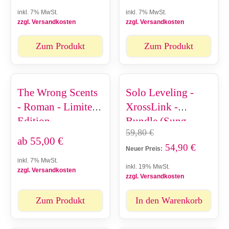
inkl. 7% MwSt.
inkl. 7% MwSt.
zzgl. Versandkosten
zzgl. Versandkosten
Zum Produkt
Zum Produkt
The Wrong Scents
Solo Leveling -
- Roman - Limited
XrossLink -
Edition
Bundle (Sung
59,80
€
Jinwoo & Cha Hae-
ab
55,00
€
54,90
€
In)
Neuer Preis:
inkl. 7% MwSt.
inkl. 19% MwSt.
zzgl. Versandkosten
zzgl. Versandkosten
Zum Produkt
In den Warenkorb