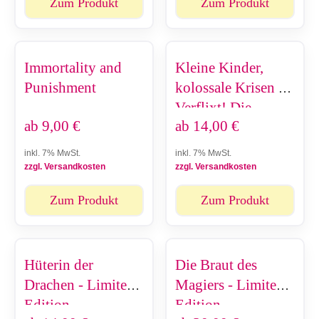
Zum Produkt
Zum Produkt
Immortality and
Kleine Kinder,
Punishment
kolossale Krisen -
Verflixt! Die
ab
9,00
€
ab
14,00
€
Milch!
inkl. 7% MwSt.
inkl. 7% MwSt.
zzgl. Versandkosten
zzgl. Versandkosten
Zum Produkt
Zum Produkt
Hüterin der
Die Braut des
Drachen - Limited
Magiers - Limited
Edition
Edition