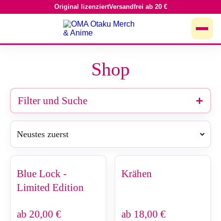
Original lizenziert
Versandfrei ab 20 €
Zum
Inhalt
springen
Shop
Filter und Suche
Blue Lock -
Krähen
Limited Edition
ab
20,00
€
ab
18,00
€