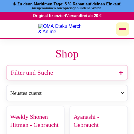
⚓️ Zu denn Maritimen Tage:
5 % Rabatt
auf deinen Einkauf.
Zum
Ausgenommen buchpreisgebundene Waren.
Inhalt
springen
Original lizenziert
Versandfrei ab 20 €
Shop
Filter und Suche
Weekly Shonen
Ayanashi -
Hitman - Gebraucht
Gebraucht