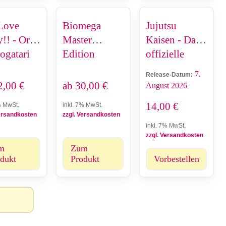
Love
Biomega
Jujutsu
y!! - Ore
Master
Kaisen - Das
gatari
Edition
offizielle
ix
Fanbuch
7.
Release-Datum:
2,00
€
ab
30,00
€
August 2026
14,00
€
% MwSt.
inkl. 7% MwSt.
Versandkosten
zzgl. Versandkosten
inkl. 7% MwSt.
zzgl. Versandkosten
m
Zum
dukt
Produkt
Vorbestellen