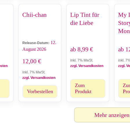
Chii-chan
Lip Tint für
My 
die Liebe
Stor
Mono
Rem
12.
Release-Datum:
ab
8,99
€
ab
1
August 2026
12,00
€
inkl. 7% MwSt.
inkl. 7
osten
zzgl. Versandkosten
zzgl. 
inkl. 7% MwSt.
zzgl. Versandkosten
Zum
Zu
Vorbestellen
Produkt
Pro
Mehr anzeigen