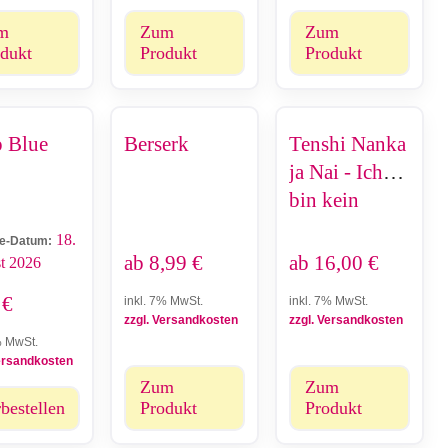
m
Zum
Zum
dukt
Produkt
Produkt
 Blue
Berserk
Tenshi Nanka
ja Nai - Ich
bin kein
Engel
18.
e-Datum:
ab
8,99
€
ab
16,00
€
t 2026
9
€
inkl. 7% MwSt.
inkl. 7% MwSt.
zzgl. Versandkosten
zzgl. Versandkosten
% MwSt.
Versandkosten
Zum
Zum
bestellen
Produkt
Produkt