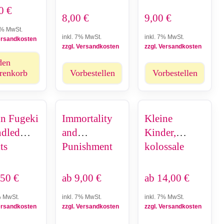
90
€
8,00
€
9,00
€
9% MwSt.
inkl. 7% MwSt.
inkl. 7% MwSt.
Versandkosten
zzgl. Versandkosten
zzgl. Versandkosten
den
renkorb
Vorbestellen
Vorbestellen
in Fugeki
Immortality
Kleine
ndled
and
Kinder,
ts
Punishment
kolossale
Krisen -
Verflixt! Die
,50
€
ab
9,00
€
ab
14,00
€
Milch!
% MwSt.
inkl. 7% MwSt.
inkl. 7% MwSt.
Versandkosten
zzgl. Versandkosten
zzgl. Versandkosten