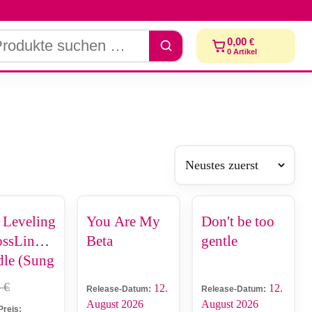
dukte
0,00
€
chen
0
Artikel
 Leveling
You Are My
Don't be too
ossLink -
Beta
gentle
le (Sung
woo &
0
€
12.
12.
Release-Datum:
Release-Datum:
Hae-In)
August 2026
August 2026
Preis: