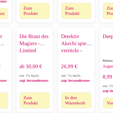
osten
Zum
Zum
Zu
len
Produkt
Produkt
Pro
er
Die Braut des
Detektiv
Deep
Magiers -
Akechi spielt
Limited
verrückt -
Edition
Gesamtausga
Releas
be (1-4)
€
ab
30,00
€
26,99
€
Augus
8,9
inkl. 7% MwSt.
inkl. 7% MwSt.
osten
zzgl. Versandkosten
zzgl. Versandkosten
inkl. 7
zzgl. 
Zum
In den
Produkt
Warenkorb
Vor