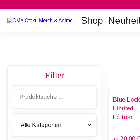
Zum
Inhalt
springen
Shop
Neuhei
Filter
Blue Lock
Limited
Edition
ab
20,00