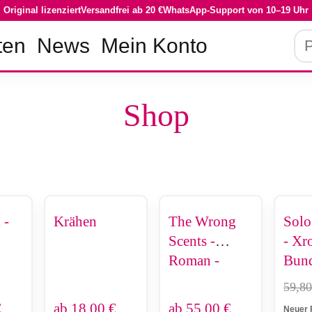
Original lizenziert
Versandfrei ab 20 €
WhatsApp-Support von 10–19 Uhr
Pro
ten
News
Mein Konto
su
Shop
 -
Krähen
The Wrong
Solo
Scents -
- Xr
Roman -
Bund
Limited
Jin
59,8
Edition
Cha 
€
ab
18,00
€
ab
55,00
€
Neuer 