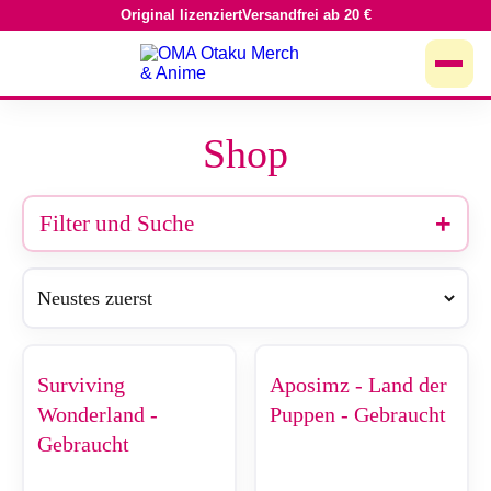
Original lizenziert
Versandfrei ab 20 €
Zum
Inhalt
springen
Shop
Filter und Suche
Surviving
Aposimz - Land der
Wonderland -
Puppen - Gebraucht
Gebraucht