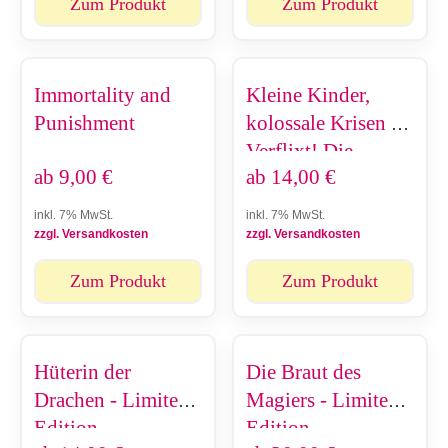
Zum Produkt
Zum Produkt
Immortality and
Kleine Kinder,
Punishment
kolossale Krisen -
Verflixt! Die
ab
9,00
€
ab
14,00
€
Milch!
inkl. 7% MwSt.
inkl. 7% MwSt.
zzgl. Versandkosten
zzgl. Versandkosten
Zum Produkt
Zum Produkt
Hüterin der
Die Braut des
Drachen - Limited
Magiers - Limited
Edition
Edition