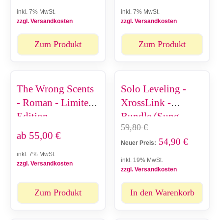
inkl. 7% MwSt.
inkl. 7% MwSt.
zzgl. Versandkosten
zzgl. Versandkosten
Zum Produkt
Zum Produkt
The Wrong Scents
Solo Leveling -
- Roman - Limited
XrossLink -
Edition
Bundle (Sung
59,80
€
Jinwoo & Cha Hae-
ab
55,00
€
54,90
€
In)
Neuer Preis:
inkl. 7% MwSt.
inkl. 19% MwSt.
zzgl. Versandkosten
zzgl. Versandkosten
Zum Produkt
In den Warenkorb