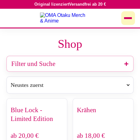
Original lizenziert
Versandfrei ab 20 €
Zum
Inhalt
springen
Shop
Filter und Suche
Blue Lock -
Krähen
Limited Edition
ab
20,00
€
ab
18,00
€