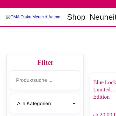
Zum
Inhalt
springen
Shop
Neuhei
Filter
Blue Lock
Limited
Edition
ab
20,00