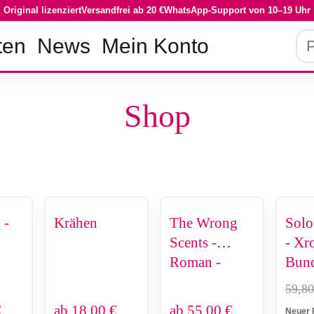
Original lizenziert
Versandfrei ab 20 €
WhatsApp-Support von 10–19 Uhr
Pro
ten
News
Mein Konto
su
Shop
 -
Krähen
The Wrong
Solo
Scents -
- Xr
Roman -
Bund
Limited
Jin
59,8
Edition
Cha 
€
ab
18,00
€
ab
55,00
€
Neuer 