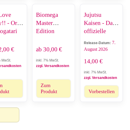
Love
Biomega
Jujutsu
y!! - Ore
Master
Kaisen - Das
gatari
Edition
offizielle
ix
Fanbuch
7.
Release-Datum:
2,00
€
ab
30,00
€
August 2026
14,00
€
% MwSt.
inkl. 7% MwSt.
Versandkosten
zzgl. Versandkosten
inkl. 7% MwSt.
zzgl. Versandkosten
m
Zum
dukt
Produkt
Vorbestellen