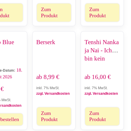
m
Zum
Zum
dukt
Produkt
Produkt
 Blue
Berserk
Tenshi Nanka
ja Nai - Ich
bin kein
Engel
18.
e-Datum:
ab
8,99
€
ab
16,00
€
t 2026
9
€
inkl. 7% MwSt.
inkl. 7% MwSt.
zzgl. Versandkosten
zzgl. Versandkosten
% MwSt.
Versandkosten
Zum
Zum
bestellen
Produkt
Produkt