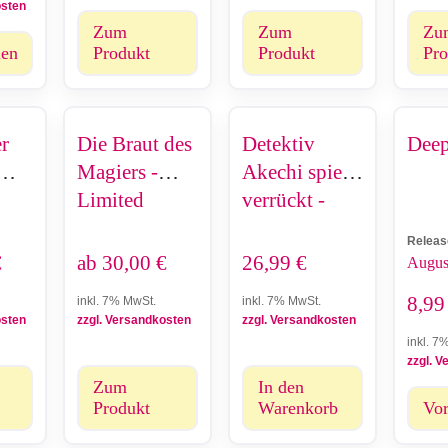
osten
Zum
Zum
Zu
len
Produkt
Produkt
Pro
er
Die Braut des
Detektiv
Deep
Magiers -
Akechi spielt
Limited
verrückt -
Edition
Gesamtausga
Releas
be (1-4)
€
ab
30,00
€
26,99
€
Augus
8,9
inkl. 7% MwSt.
inkl. 7% MwSt.
osten
zzgl. Versandkosten
zzgl. Versandkosten
inkl. 7
zzgl. 
Zum
In den
Produkt
Warenkorb
Vor