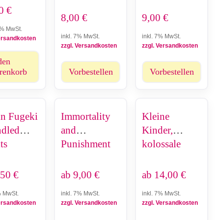
90
€
8,00
€
9,00
€
9% MwSt.
inkl. 7% MwSt.
inkl. 7% MwSt.
Versandkosten
zzgl. Versandkosten
zzgl. Versandkosten
den
renkorb
Vorbestellen
Vorbestellen
in Fugeki
Immortality
Kleine
ndled
and
Kinder,
ts
Punishment
kolossale
Krisen -
Verflixt! Die
,50
€
ab
9,00
€
ab
14,00
€
Milch!
% MwSt.
inkl. 7% MwSt.
inkl. 7% MwSt.
Versandkosten
zzgl. Versandkosten
zzgl. Versandkosten