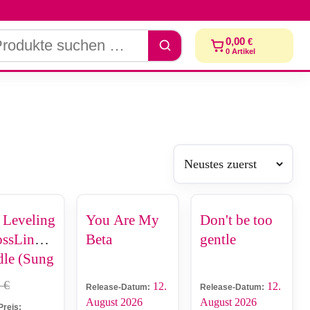
dukte
0,00
€
chen
0
Artikel
 Leveling
You Are My
Don't be too
ossLink -
Beta
gentle
le (Sung
woo &
0
€
12.
12.
Release-Datum:
Release-Datum:
Hae-In)
August 2026
August 2026
Preis: