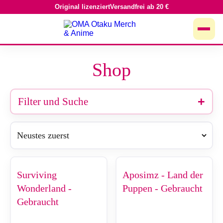
Original lizenziert
Versandfrei ab 20 €
Zum
Inhalt
springen
Shop
Filter und Suche
Surviving
Aposimz - Land der
Wonderland -
Puppen - Gebraucht
Gebraucht