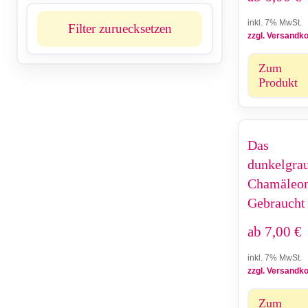
inkl. 7% MwSt.
Filter zuruecksetzen
zzgl. Versandk
Zum
Produkt
Das
dunkelgra
Chamäleon
Gebraucht
ab
7,00
€
inkl. 7% MwSt.
zzgl. Versandk
Zum