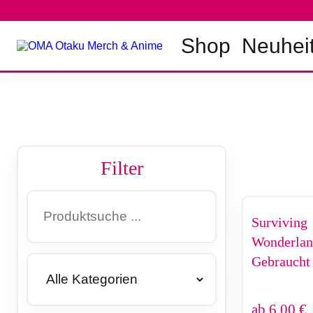
Zum
Inhalt
springen
Shop
Neuhei
Filter
Surviving
Wonderlan
Gebraucht
ab
6,00
€