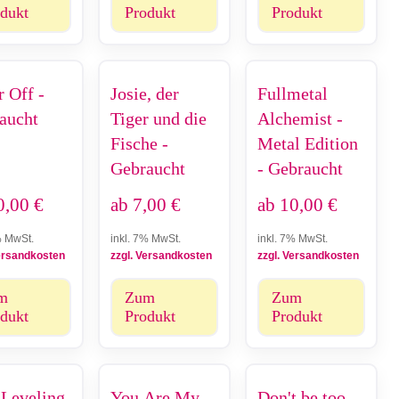
dukt
Produkt
Produkt
r Off -
Josie, der
Fullmetal
aucht
Tiger und die
Alchemist -
Fische -
Metal Edition
Gebraucht
- Gebraucht
0,00
€
ab
7,00
€
ab
10,00
€
% MwSt.
inkl. 7% MwSt.
inkl. 7% MwSt.
Versandkosten
zzgl. Versandkosten
zzgl. Versandkosten
m
Zum
Zum
dukt
Produkt
Produkt
 Leveling
You Are My
Don't be too