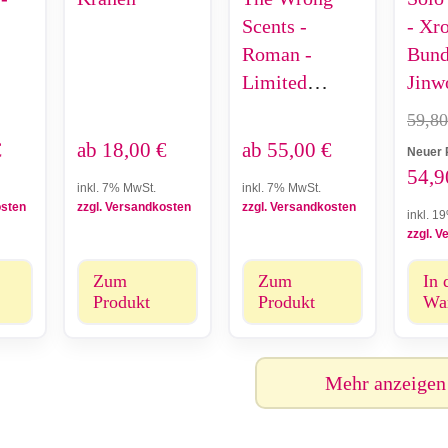
Scents -
- Xr
Roman -
Bund
Limited
Jinw
Edition
Hae-
59,8
€
ab
18,00
€
ab
55,00
€
Neuer 
54,
inkl. 7% MwSt.
inkl. 7% MwSt.
osten
zzgl. Versandkosten
zzgl. Versandkosten
inkl. 1
zzgl. 
Zum
Zum
In 
Produkt
Produkt
Wa
Mehr anzeigen