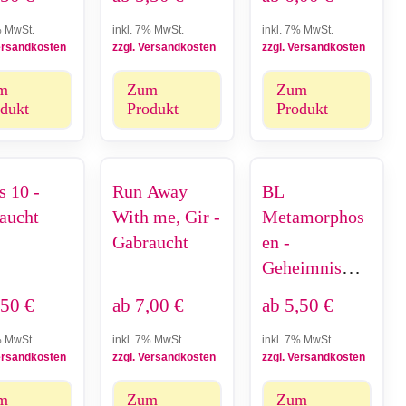
% MwSt.
inkl. 7% MwSt.
inkl. 7% MwSt.
Versandkosten
zzgl. Versandkosten
zzgl. Versandkosten
m
Zum
Zum
dukt
Produkt
Produkt
s 10 -
Run Away
BL
aucht
With me, Gir -
Metamorphos
Gabraucht
en -
Geheimnis
einer
,50
€
ab
7,00
€
ab
5,50
€
Freundschaft -
% MwSt.
inkl. 7% MwSt.
inkl. 7% MwSt.
Gebraucht
Versandkosten
zzgl. Versandkosten
zzgl. Versandkosten
m
Zum
Zum