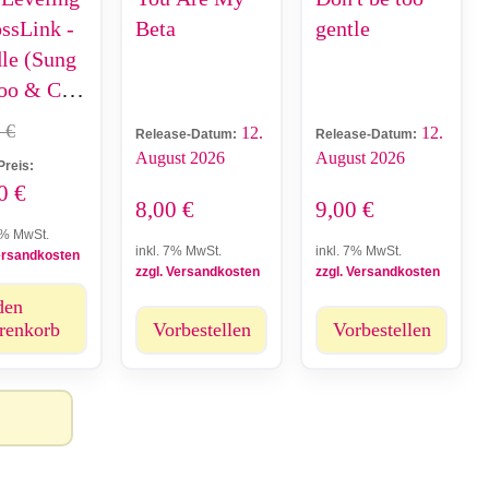
ossLink -
Beta
gentle
le (Sung
oo & Cha
In)
0
€
12.
12.
Release-Datum:
Release-Datum:
August 2026
August 2026
Preis:
90
€
8,00
€
9,00
€
9% MwSt.
inkl. 7% MwSt.
inkl. 7% MwSt.
Versandkosten
zzgl. Versandkosten
zzgl. Versandkosten
den
renkorb
Vorbestellen
Vorbestellen