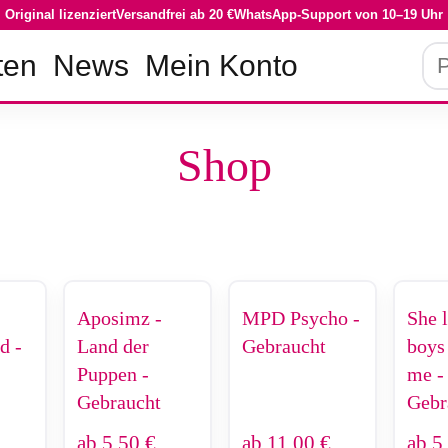
Original lizenziert
Versandfrei ab 20 €
WhatsApp-Support von 10–19 Uhr
Pro
ten
News
Mein Konto
su
Shop
Aposimz -
MPD Psycho -
She 
d -
Land der
Gebraucht
boys
Puppen -
me -
Gebraucht
Gebr
ab
5,50
€
ab
11,00
€
ab
5