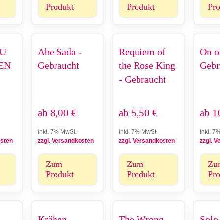
Produkt
Produkt
Pro
DU
Abe Sada -
Requiem of
On o
EN
Gebraucht
the Rose King
Gebr
- Gebraucht
ab
8,00
€
ab
5,50
€
ab
1
inkl. 7% MwSt.
inkl. 7% MwSt.
inkl. 7
osten
zzgl. Versandkosten
zzgl. Versandkosten
zzgl. 
Zum
Zum
Zu
Produkt
Produkt
Pro
-
Krähen
The Wrong
Solo