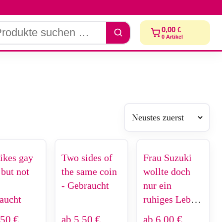
dukte
0,00
€
chen
0
Artikel
likes gay
Two sides of
Frau Suzuki
 but not
the same coin
wollte doch
- Gebraucht
nur ein
aucht
ruhiges Leben
- Gebraucht
,50
€
ab
5,50
€
ab
6,00
€