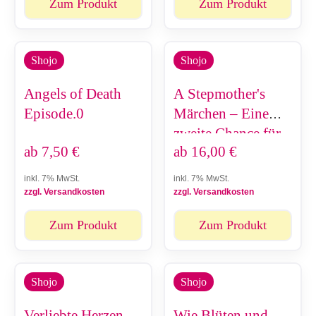
Zum Produkt
Zum Produkt
Shojo
Shojo
Angels of Death
A Stepmother's
Episode.0
Märchen – Eine
zweite Chance für
ab
7,50
€
ab
16,00
€
meine Familie
inkl. 7% MwSt.
inkl. 7% MwSt.
zzgl. Versandkosten
zzgl. Versandkosten
Zum Produkt
Zum Produkt
Shojo
Shojo
Verliebte Herzen
Wie Blüten und