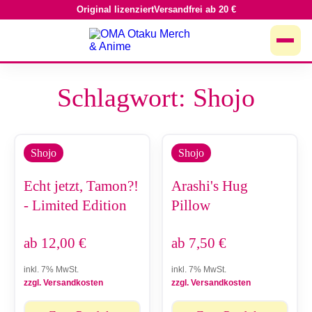
Original lizenziert
Versandfrei ab 20 €
Zum
Inhalt
springen
Schlagwort: Shojo
Shojo
Shojo
Echt jetzt, Tamon?!
Arashi's Hug
- Limited Edition
Pillow
ab
12,00
€
ab
7,50
€
inkl. 7% MwSt.
inkl. 7% MwSt.
zzgl. Versandkosten
zzgl. Versandkosten