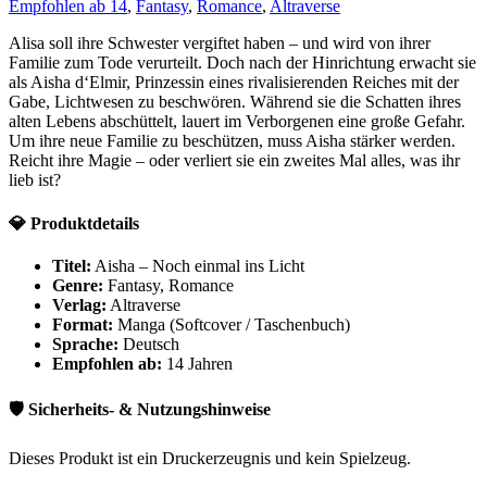
Empfohlen ab 14
,
Fantasy
,
Romance
,
Altraverse
Alisa soll ihre Schwester vergiftet haben – und wird von ihrer
Familie zum Tode verurteilt. Doch nach der Hinrichtung erwacht sie
als Aisha d‘Elmir, Prinzessin eines rivalisierenden Reiches mit der
Gabe, Lichtwesen zu beschwören. Während sie die Schatten ihres
alten Lebens abschüttelt, lauert im Verborgenen eine große Gefahr.
Um ihre neue Familie zu beschützen, muss Aisha stärker werden.
Reicht ihre Magie – oder verliert sie ein zweites Mal alles, was ihr
lieb ist?
💎 Produktdetails
Titel:
Aisha – Noch einmal ins Licht
Genre:
Fantasy, Romance
Verlag:
Altraverse
Format:
Manga (Softcover / Taschenbuch)
Sprache:
Deutsch
Empfohlen ab:
14 Jahren
🛡️ Sicherheits- & Nutzungshinweise
Dieses Produkt ist ein Druckerzeugnis und kein Spielzeug.