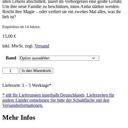
alten Lebens abschüttelt, lauert im Verborgenen eine große Gefahr.
Um ihre neue Familie zu beschützen, muss Aisha stärker werden.
Reicht ihre Magie – oder verliert sie ein zweites Mal alles, was ihr
lieb ist?
Empfohlen ab 14 Jahren.
15,00
€
inkl. MwSt. zzgl.
Versand
Band
Aisha
In den Warenkorb
-
Noch
einmal
Lieferzeit: 3 – 5 Werktage*
ins
* gilt für Lieferungen innerhalb Deutschlands, Lieferzeiten für
Licht
andere Länder entnehmen Sie bitte der Schaltfläche mit den
Menge
Versandinformationen.
Mehr Infos