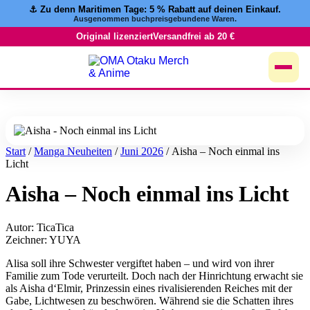
⚓️ Zu denn Maritimen Tage:
5 % Rabatt
auf deinen Einkauf.
Zum
Ausgenommen buchpreisgebundene Waren.
Inhalt
springen
Original lizenziert
Versandfrei ab 20 €
Start
/
Manga Neuheiten
/
Juni 2026
/ Aisha – Noch einmal ins
Licht
Aisha – Noch einmal ins Licht
Autor: TicaTica
Zeichner: YUYA
Alisa soll ihre Schwester vergiftet haben – und wird von ihrer
Familie zum Tode verurteilt. Doch nach der Hinrichtung erwacht sie
als Aisha d‘Elmir, Prinzessin eines rivalisierenden Reiches mit der
Gabe, Lichtwesen zu beschwören. Während sie die Schatten ihres