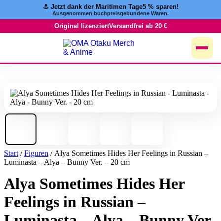
⚓️ Jetzt dank der Maritimen Tage
5 % sparen!
Zum
Ausgenommen buchpreisgebundene Waren.
Inhalt
springen
Original lizenziert
Versandfrei ab 20 €
Start
/
Figuren
/ Alya Sometimes Hides Her Feelings in Russian –
Luminasta – Alya – Bunny Ver. – 20 cm
Alya Sometimes Hides Her
Feelings in Russian –
Luminasta – Alya – Bunny Ver.