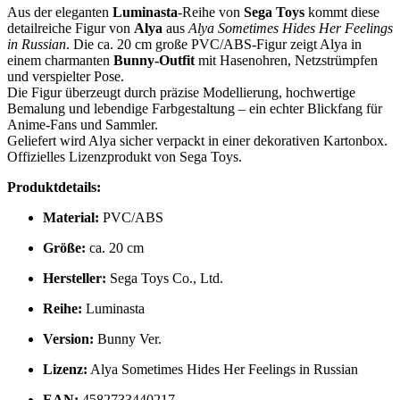
Aus der eleganten
Luminasta
-Reihe von
Sega Toys
kommt diese
detailreiche Figur von
Alya
aus
Alya Sometimes Hides Her Feelings
in Russian
. Die ca. 20 cm große PVC/ABS-Figur zeigt Alya in
einem charmanten
Bunny-Outfit
mit Hasenohren, Netzstrümpfen
und verspielter Pose.
Die Figur überzeugt durch präzise Modellierung, hochwertige
Bemalung und lebendige Farbgestaltung – ein echter Blickfang für
Anime-Fans und Sammler.
Geliefert wird Alya sicher verpackt in einer dekorativen Kartonbox.
Offizielles Lizenzprodukt von Sega Toys.
Produktdetails:
Material:
PVC/ABS
Größe:
ca. 20 cm
Hersteller:
Sega Toys Co., Ltd.
Reihe:
Luminasta
Version:
Bunny Ver.
Lizenz:
Alya Sometimes Hides Her Feelings in Russian
EAN:
4582733440217