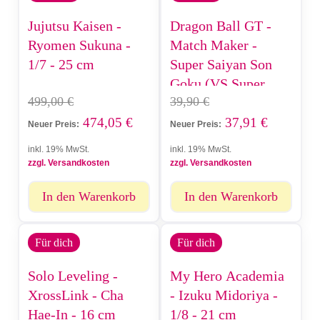
Jujutsu Kaisen -
Dragon Ball GT -
Ryomen Sukuna -
Match Maker -
1/7 - 25 cm
Super Saiyan Son
Goku (VS Super
499,00
€
39,90
€
C17) - 13 cm
474,05
€
37,91
€
Neuer Preis:
Neuer Preis:
inkl. 19% MwSt.
inkl. 19% MwSt.
zzgl. Versandkosten
zzgl. Versandkosten
In den Warenkorb
In den Warenkorb
Für dich
Für dich
Solo Leveling -
My Hero Academia
XrossLink - Cha
- Izuku Midoriya -
Hae-In - 16 cm
1/8 - 21 cm