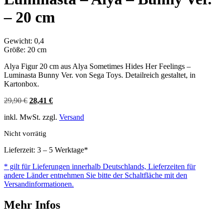
– 20 cm
Gewicht: 0,4
Größe: 20 cm
Alya Figur 20 cm aus Alya Sometimes Hides Her Feelings –
Luminasta Bunny Ver. von Sega Toys. Detailreich gestaltet, in
Kartonbox.
Ursprünglicher
Aktueller
29,90
€
28,41
€
Preis
Preis
inkl. MwSt. zzgl.
Versand
war:
ist:
29,90 €
28,41 €.
Nicht vorrätig
Lieferzeit: 3 – 5 Werktage*
* gilt für Lieferungen innerhalb Deutschlands, Lieferzeiten für
andere Länder entnehmen Sie bitte der Schaltfläche mit den
Versandinformationen.
Mehr Infos