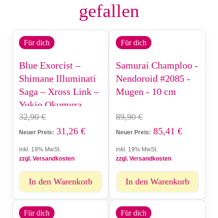
gefallen
Für dich
Für dich
Blue Exorcist –
Samurai Champloo -
Shimane Illuminati
Nendoroid #2085 -
Saga – Xross Link –
Mugen - 10 cm
Yukio Okumura
32,90
€
89,90
€
31,26
€
85,41
€
Neuer Preis:
Neuer Preis:
inkl. 19% MwSt.
inkl. 19% MwSt.
zzgl. Versandkosten
zzgl. Versandkosten
In den Warenkorb
In den Warenkorb
Für dich
Für dich