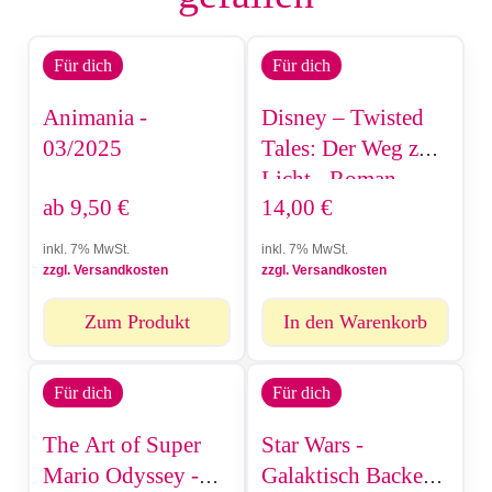
Für dich
Für dich
Animania -
Disney – Twisted
03/2025
Tales: Der Weg zum
Licht - Roman
ab
9,50
€
14,00
€
inkl. 7% MwSt.
inkl. 7% MwSt.
zzgl. Versandkosten
zzgl. Versandkosten
Zum Produkt
In den Warenkorb
Für dich
Für dich
The Art of Super
Star Wars -
Mario Odyssey -
Galaktisch Backen -