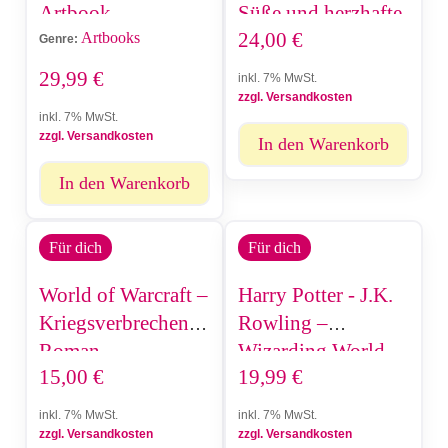
Artbook
Süße und herzhafte
24,00
€
Artbooks
Köstlichkeiten aus
Genre:
einer weit, weit
29,99
€
inkl. 7% MwSt.
entfernten Galaxis
zzgl. Versandkosten
inkl. 7% MwSt.
zzgl. Versandkosten
In den Warenkorb
In den Warenkorb
Für dich
Für dich
World of Warcraft –
Harry Potter - J.K.
Kriegsverbrechen -
Rowling –
Roman
Wizarding World -
15,00
€
19,99
€
Filmzauberei
(Magische Objekte)
inkl. 7% MwSt.
inkl. 7% MwSt.
zzgl. Versandkosten
zzgl. Versandkosten