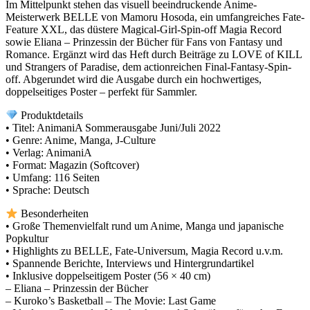
Im Mittelpunkt stehen das visuell beeindruckende Anime-
Meisterwerk BELLE von Mamoru Hosoda, ein umfangreiches Fate-
Feature XXL, das düstere Magical-Girl-Spin-off Magia Record
sowie Eliana – Prinzessin der Bücher für Fans von Fantasy und
Romance. Ergänzt wird das Heft durch Beiträge zu LOVE of KILL
und Strangers of Paradise, dem actionreichen Final-Fantasy-Spin-
off. Abgerundet wird die Ausgabe durch ein hochwertiges,
doppelseitiges Poster – perfekt für Sammler.
Produktdetails
• Titel: AnimaniA Sommerausgabe Juni/Juli 2022
• Genre: Anime, Manga, J-Culture
• Verlag: AnimaniA
• Format: Magazin (Softcover)
• Umfang: 116 Seiten
• Sprache: Deutsch
Besonderheiten
• Große Themenvielfalt rund um Anime, Manga und japanische
Popkultur
• Highlights zu BELLE, Fate-Universum, Magia Record u.v.m.
• Spannende Berichte, Interviews und Hintergrundartikel
• Inklusive doppelseitigem Poster (56 × 40 cm)
– Eliana – Prinzessin der Bücher
– Kuroko’s Basketball – The Movie: Last Game