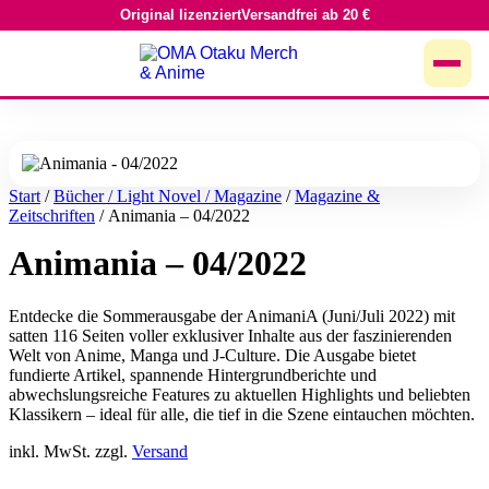
Original lizenziert
Versandfrei ab 20 €
Zum
Inhalt
springen
Start
/
Bücher / Light Novel / Magazine
/
Magazine &
Zeitschriften
/ Animania – 04/2022
Animania – 04/2022
Entdecke die Sommerausgabe der AnimaniA (Juni/Juli 2022) mit
satten 116 Seiten voller exklusiver Inhalte aus der faszinierenden
Welt von Anime, Manga und J-Culture. Die Ausgabe bietet
fundierte Artikel, spannende Hintergrundberichte und
abwechslungsreiche Features zu aktuellen Highlights und beliebten
Klassikern – ideal für alle, die tief in die Szene eintauchen möchten.
inkl. MwSt. zzgl.
Versand