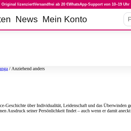
Original lizenziert
Versandfrei ab 20 €
WhatsApp-Support von 10–19 Uhr
Pro
ten
News
Mein Konto
su
anga
/ Anziehend anders
e-Geschichte über Individualität, Leidenschaft und das Überwinden ges
inen Ausdruck seiner Persönlichkeit findet – auch wenn er damit aneckt