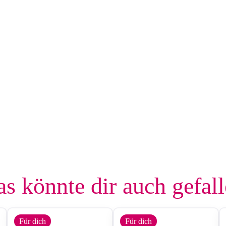
s könnte dir auch gefal
Für dich
Für dich