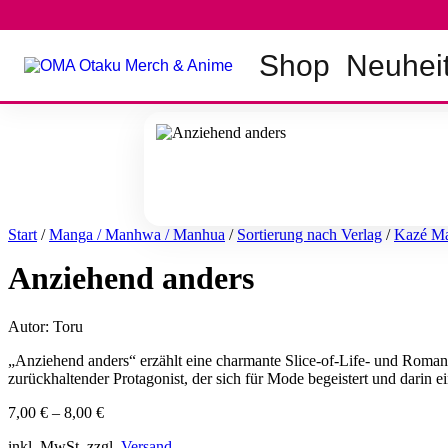
Zum
Inhalt
springen
Shop
Neuhei
Start
/
Manga / Manhwa / Manhua
/
Sortierung nach Verlag
/
Kazé M
Anziehend anders
Autor: Toru
„Anziehend anders“ erzählt eine charmante Slice-of-Life- und Romanc
zurückhaltender Protagonist, der sich für Mode begeistert und darin e
7,00
€
–
8,00
€
inkl. MwSt. zzgl.
Versand