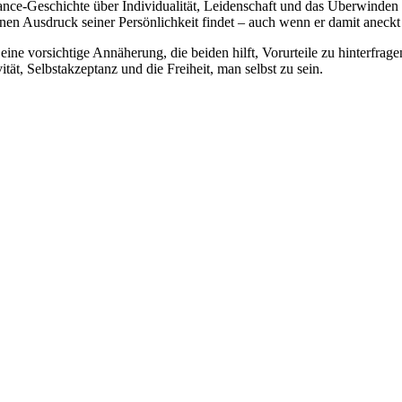
nce-Geschichte über Individualität, Leidenschaft und das Überwinden g
inen Ausdruck seiner Persönlichkeit findet – auch wenn er damit aneckt
t eine vorsichtige Annäherung, die beiden hilft, Vorurteile zu hinterf
t, Selbstakzeptanz und die Freiheit, man selbst zu sein.