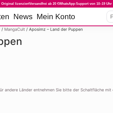
Original lizenziert
Versandfrei ab 20 €
WhatsApp-Support von 10–19 Uhr
ten
News
Mein Konto
g
/
MangaCult
/ Aposimz – Land der Puppen
uppen
n für andere Länder entnehmen Sie bitte der Schaltfläche mi