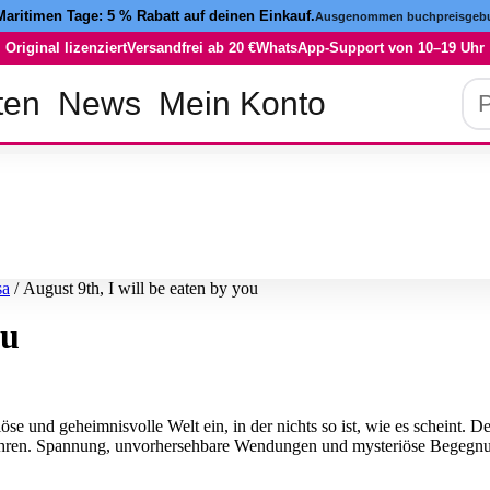
Maritimen Tage:
5 % Rabatt
auf deinen Einkauf.
Ausgenommen buchpreisgebu
Original lizenziert
Versandfrei ab 20 €
WhatsApp-Support von 10–19 Uhr
Pro
ten
News
Mein Konto
su
sa
/ August 9th, I will be eaten by you
ou
se und geheimnisvolle Welt ein, in der nichts so ist, wie es scheint. De
 führen. Spannung, unvorhersehbare Wendungen und mysteriöse Begegn