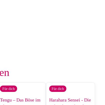
len
Für dich
Für dich
Tengu – Das Böse im
Harahara Sensei - Die