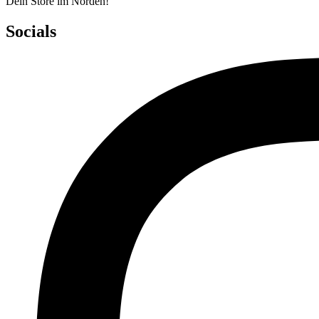
Dein Store im Norden!
Socials