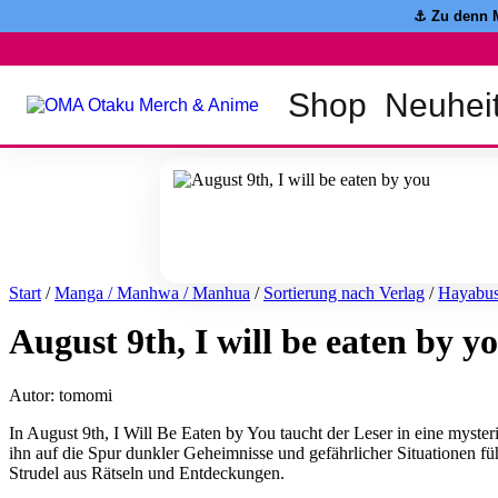
Zum
⚓️ Zu denn 
Inhalt
springen
Shop
Neuhei
Start
/
Manga / Manhwa / Manhua
/
Sortierung nach Verlag
/
Hayabu
August 9th, I will be eaten by y
Autor: tomomi
In August 9th, I Will Be Eaten by You taucht der Leser in eine mysteriö
ihn auf die Spur dunkler Geheimnisse und gefährlicher Situationen
Strudel aus Rätseln und Entdeckungen.