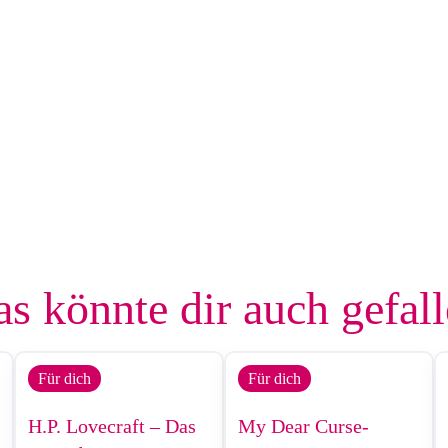
s könnte dir auch gefal
Für dich
Für dich
H.P. Lovecraft – Das
My Dear Curse-