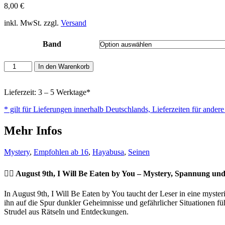
8,00
€
inkl. MwSt. zzgl.
Versand
Band
August
In den Warenkorb
9th,
I
will
Lieferzeit: 3 – 5 Werktage*
be
* gilt für Lieferungen innerhalb Deutschlands, Lieferzeiten für ander
eaten
by
Mehr Infos
you
Menge
Mystery
,
Empfohlen ab 16
,
Hayabusa
,
Seinen
🕵️‍♂️ August 9th, I Will Be Eaten by You – Mystery, Spannung u
In August 9th, I Will Be Eaten by You taucht der Leser in eine mysteriö
ihn auf die Spur dunkler Geheimnisse und gefährlicher Situationen
Strudel aus Rätseln und Entdeckungen.