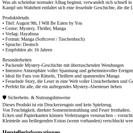
Was als scheinbar normaler Alltag beginnt, verwandelt sich schnell
Kampf um Wahrheit entfaltet sich eine fesselnde Geschichte, die die Le
Produktdetails
• Titel: August 9th, I Will Be Eaten by You
• Genre: Mystery, Thriller, Manga
• Verlag: Hayabusa
• Format: Manga (Softcover / Taschenbuch)
• Sprache: Deutsch
• Empfohlen ab: 16 Jahren
Besonderheiten
• Packende Mystery-Geschichte mit überraschenden Wendungen
• Intensive Atmosphäre voller Spannung und geheimnisvoller Ereigni
• Ideal für Fans von Rätseln, Thrillern und spannenden Manga
• Fesselnde Story, die Leser in eine Welt voller Unsicherheiten und G
• Perfekt für alle, die ein aufregendes Mystery-Abenteuer lieben
🛡️ Sicherheits- & Nutzungshinweise
Dieses Produkt ist ein Druckerzeugnis und kein Spielzeug.
Von Feuchtigkeit, direkter Sonneneinstrahlung und Feuer fernhalten.
Ecken und Papierkanten können Verletzungen verursachen – vorsichti
Kleinteile aus beiliegenden Extras (wenn vorhanden) verschluckt we
Herstellerinformationen