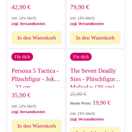
42,90
€
79,90
€
- 22 cm
cm)
inkl. 19% MwSt.
inkl. 19% MwSt.
zzgl. Versandkosten
zzgl. Versandkosten
In den Warenkorb
In den Warenkorb
Für dich
Für dich
Persona 5 Tactica -
The Seven Deadly
Plüschfigur - Joker
Sins - Plüschfigur -
- 22 cm
Meliodas (30 cm)
25,90
€
35,90
€
19,90
€
Neuer Preis:
inkl. 19% MwSt.
zzgl. Versandkosten
inkl. 19% MwSt.
zzgl. Versandkosten
In den Warenkorb