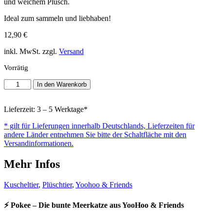
und weichem Plüsch.
Ideal zum sammeln und liebhaben!
12,90
€
inkl. MwSt. zzgl.
Versand
Vorrätig
Aurora
In den Warenkorb
-
Yoohoo
&
Lieferzeit: 3 – 5 Werktage*
Friends
* gilt für Lieferungen innerhalb Deutschlands, Lieferzeiten für
-
andere Länder entnehmen Sie bitte der Schaltfläche mit den
Plüschtier
Versandinformationen.
-
Pokee
Mehr Infos
Meerkatze
(13cm)
Menge
Kuscheltier
,
Plüschtier
,
Yoohoo & Friends
⚡
Pokee – Die bunte Meerkatze aus YooHoo & Friends