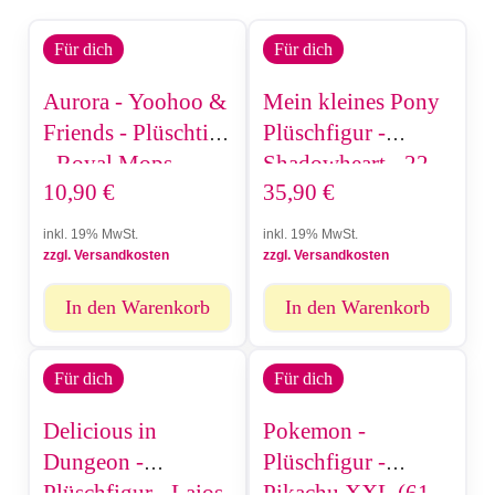
Für dich
Für dich
Aurora - Yoohoo &
Mein kleines Pony
Friends - Plüschtier
Plüschfigur -
- Royal Mops
Shadowheart - 22
10,90
€
35,90
€
(18cm)
cm
inkl. 19% MwSt.
inkl. 19% MwSt.
zzgl. Versandkosten
zzgl. Versandkosten
In den Warenkorb
In den Warenkorb
Für dich
Für dich
Delicious in
Pokemon -
Dungeon -
Plüschfigur -
Plüschfigur - Laios
Pikachu XXL (61