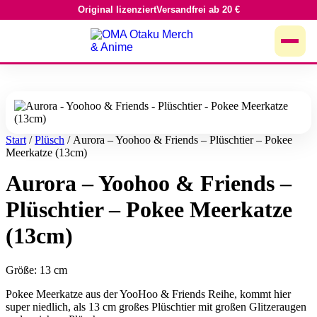
Original lizenziert
Versandfrei ab 20 €
Zum
Inhalt
springen
Start
/
Plüsch
/ Aurora – Yoohoo & Friends – Plüschtier – Pokee
Meerkatze (13cm)
Aurora – Yoohoo & Friends –
Plüschtier – Pokee Meerkatze
(13cm)
Größe: 13 cm
Pokee Meerkatze aus der YooHoo & Friends Reihe, kommt hier
super niedlich, als 13 cm großes Plüschtier mit großen Glitzeraugen