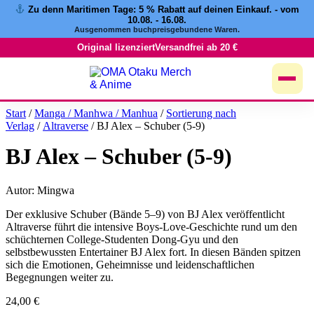
Zu denn Maritimen Tage:
5 % Rabatt
auf deinen Einkauf. - vom
Zum
10.08. - 16.08.
Inhalt
Ausgenommen buchpreisgebundene Waren.
springen
Original lizenziert
Versandfrei ab 20 €
Start
/
Manga / Manhwa / Manhua
/
Sortierung nach
Verlag
/
Altraverse
/ BJ Alex – Schuber (5-9)
BJ Alex – Schuber (5-9)
Autor: Mingwa
Der exklusive Schuber (Bände 5–9) von BJ Alex veröffentlicht
Altraverse führt die intensive Boys-Love-Geschichte rund um den
schüchternen College-Studenten Dong-Gyu und den
selbstbewussten Entertainer BJ Alex fort. In diesen Bänden spitzen
sich die Emotionen, Geheimnisse und leidenschaftlichen
Begegnungen weiter zu.
24,00
€