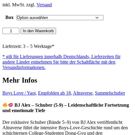
inkl. MwSt. zzgl.
Versand
Box
BJ
In den Warenkorb
Alex
-
Schuber
Lieferzeit: 3 – 5 Werktage*
(5-
* gilt für Lieferungen innerhalb Deutschlands, Lieferzeiten für
9)
andere Länder entnehmen Sie bitte der Schaltfläche mit den
Menge
Versandinformationen.
Mehr Infos
Boys Love / Yaoi
,
Empfohlen ab 18
,
Altraverse
,
Sammelschuber
BJ Alex – Schuber (5-9) – Leidenschaftliche Fortsetzung
und emotionale Tiefe
Der exklusive Schuber (Bände 5–9) von BJ Alex veröffentlicht
Altraverse führt die intensive Boys-Love-Geschichte rund um den
schüchternen College-Studenten Dong-Gyu und den