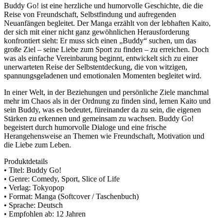
Buddy Go! ist eine herzliche und humorvolle Geschichte, die die
Reise von Freundschaft, Selbstfindung und aufregenden
Neuanfängen begleitet. Der Manga erzählt von der lebhaften Kaito,
der sich mit einer nicht ganz gewöhnlichen Herausforderung
konfrontiert sieht: Er muss sich einen „Buddy“ suchen, um das
große Ziel – seine Liebe zum Sport zu finden – zu erreichen. Doch
was als einfache Vereinbarung beginnt, entwickelt sich zu einer
unerwarteten Reise der Selbstentdeckung, die von witzigen,
spannungsgeladenen und emotionalen Momenten begleitet wird.
In einer Welt, in der Beziehungen und persönliche Ziele manchmal
mehr im Chaos als in der Ordnung zu finden sind, lernen Kaito und
sein Buddy, was es bedeutet, füreinander da zu sein, die eigenen
Stärken zu erkennen und gemeinsam zu wachsen. Buddy Go!
begeistert durch humorvolle Dialoge und eine frische
Herangehensweise an Themen wie Freundschaft, Motivation und
die Liebe zum Leben.
Produktdetails
• Titel: Buddy Go!
• Genre: Comedy, Sport, Slice of Life
• Verlag: Tokyopop
• Format: Manga (Softcover / Taschenbuch)
• Sprache: Deutsch
• Empfohlen ab: 12 Jahren