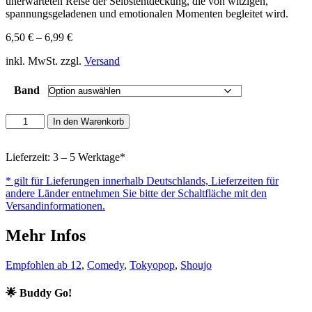
unerwarteten Reise der Selbstentdeckung, die von witzigen,
spannungsgeladenen und emotionalen Momenten begleitet wird.
6,50
€
–
6,99
€
inkl. MwSt. zzgl.
Versand
Band
Buddy
In den Warenkorb
go!
Menge
Lieferzeit: 3 – 5 Werktage*
* gilt für Lieferungen innerhalb Deutschlands, Lieferzeiten für
andere Länder entnehmen Sie bitte der Schaltfläche mit den
Versandinformationen.
Mehr Infos
Empfohlen ab 12
,
Comedy
,
Tokyopop
,
Shoujo
🌟 Buddy Go!