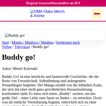
Original lizenziert
Versandfrei ab 20 €
Zum
Inhalt
springen
Start
/
Manga / Manhwa / Manhua
/
Sortierung nach
Verlag
/
Tokyopop
/ Buddy go!
Buddy go!
Autor: Minori Kurosaki
Buddy Go! ist eine herzliche und humorvolle Geschichte, die die
Reise von Freundschaft, Selbstfindung und aufregenden
Neuanfängen begleitet. Der Manga erzählt von der lebhaften Kaito,
der sich mit einer nicht ganz gewöhnlichen Herausforderung
konfrontiert sieht: Er muss sich einen „Buddy“ suchen, um das
große Ziel – seine Liebe zum Sport zu finden – zu erreichen. Doch
was als einfache Vereinbarung beginnt, entwickelt sich zu einer