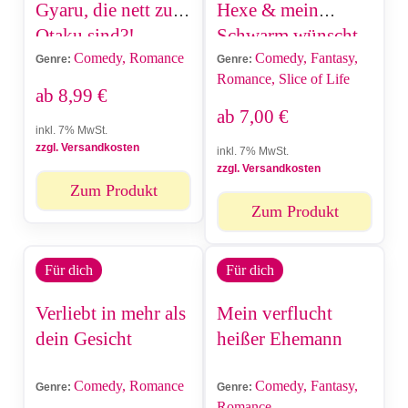
Gyaru, die nett zu
Hexe & mein
Otaku sind?!
Schwarm wünscht
Comedy, Romance
Comedy, Fantasy,
sich einen
Genre:
Genre:
Romance, Slice of Life
Liebestrank von
ab
8,99
€
mir
ab
7,00
€
inkl. 7% MwSt.
zzgl. Versandkosten
inkl. 7% MwSt.
zzgl. Versandkosten
Zum Produkt
Zum Produkt
Für dich
Für dich
Verliebt in mehr als
Mein verflucht
dein Gesicht
heißer Ehemann
Comedy, Romance
Comedy, Fantasy,
Genre:
Genre:
Romance