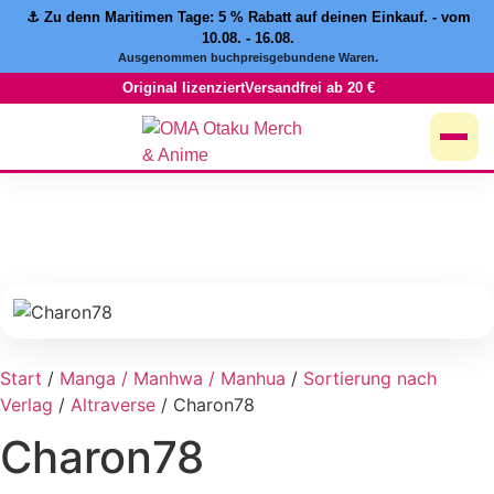
⚓️ Zu denn Maritimen Tage:
5 % Rabatt
auf deinen Einkauf. - vom
10.08. - 16.08.
Ausgenommen buchpreisgebundene Waren.
Original lizenziert
Versandfrei ab 20 €
Start
/
Manga / Manhwa / Manhua
/
Sortierung nach
Verlag
/
Altraverse
/ Charon78
Charon78