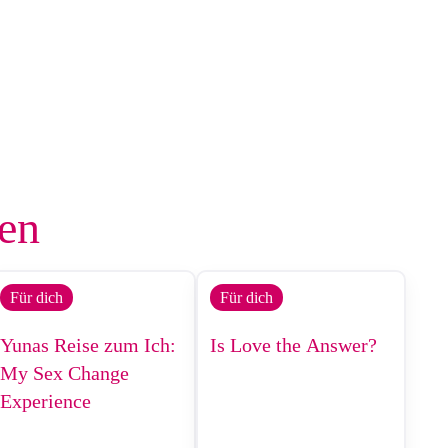
len
Für dich
Für dich
Yunas Reise zum Ich:
Is Love the Answer?
My Sex Change
Experience