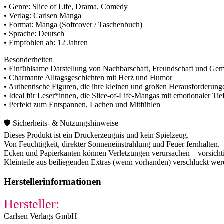
• Genre: Slice of Life, Drama, Comedy
• Verlag: Carlsen Manga
• Format: Manga (Softcover / Taschenbuch)
• Sprache: Deutsch
• Empfohlen ab: 12 Jahren
Besonderheiten
• Einfühlsame Darstellung von Nachbarschaft, Freundschaft und Gem
• Charmante Alltagsgeschichten mit Herz und Humor
• Authentische Figuren, die ihre kleinen und großen Herausforderung
• Ideal für Leser*innen, die Slice-of-Life-Mangas mit emotionaler Tie
• Perfekt zum Entspannen, Lachen und Mitfühlen
🛡️ Sicherheits- & Nutzungshinweise
Dieses Produkt ist ein Druckerzeugnis und kein Spielzeug.
Von Feuchtigkeit, direkter Sonneneinstrahlung und Feuer fernhalten.
Ecken und Papierkanten können Verletzungen verursachen – vorsichti
Kleinteile aus beiliegenden Extras (wenn vorhanden) verschluckt we
Herstellerinformationen
Hersteller:
Carlsen Verlags GmbH