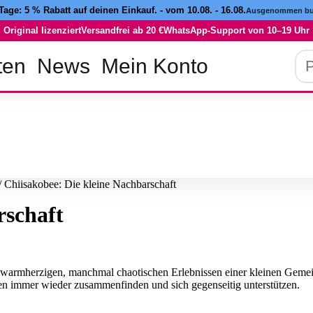
 Tage:
5 % Rabatt
auf deinen Einkauf. - vom 10.08. - 16.08.
Ausgenommen buc
Original lizenziert
Versandfrei ab 20 €
WhatsApp-Support von 10–19 Uhr
Pro
ten
News
Mein Konto
su
/ Chiisakobee: Die kleine Nachbarschaft
rschaft
 warmherzigen, manchmal chaotischen Erlebnissen einer kleinen Gemei
gen immer wieder zusammenfinden und sich gegenseitig unterstützen.