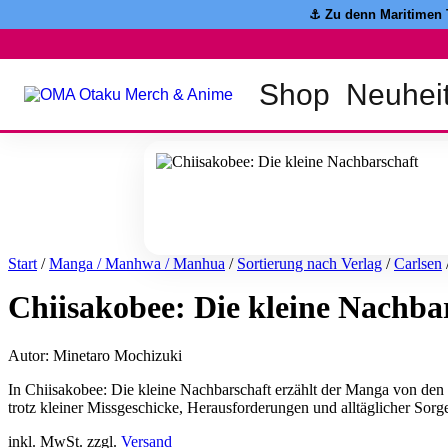
Zum
⚓️ Zu denn Maritimen
Inhalt
springen
Shop
Neuhei
Start
/
Manga / Manhwa / Manhua
/
Sortierung nach Verlag
/
Carlsen
Chiisakobee: Die kleine Nachba
Autor: Minetaro Mochizuki
In Chiisakobee: Die kleine Nachbarschaft erzählt der Manga von den
trotz kleiner Missgeschicke, Herausforderungen und alltäglicher Sor
inkl. MwSt. zzgl.
Versand