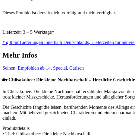
Dieses Produkt ist derzeit nicht vorrätig und nicht verfügbar.
Lieferzeit: 3 – 5 Werktage*
* gilt für Lieferungen innerhalb Deutschlands, Lieferzeiten für ander
Mehr Infos
Seinen
,
Empfohlen ab 14
,
Special
,
Carlsen
🏡 Chiisakobee: Die kleine Nachbarschaft – Herzliche Geschich
In Chiisakobee: Die kleine Nachbarschaft erzählt der Manga von den
trotz kleiner Missgeschicke, Herausforderungen und alltäglicher Sor
Die Geschichte fängt die leisen, berührenden Momente des Alltags ein
machen. Mit liebevoll gezeichneten Charakteren und einem charman
einlädt.
Produktdetails
• Titel: Chiisakobee: Die kleine Nachbarschaft