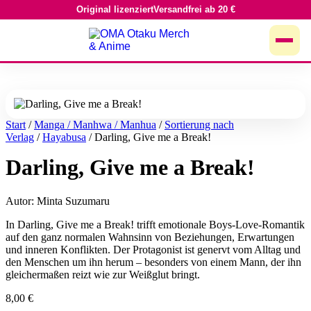
Original lizenziert
Versandfrei ab 20 €
Zum
Inhalt
springen
Start
/
Manga / Manhwa / Manhua
/
Sortierung nach
Verlag
/
Hayabusa
/ Darling, Give me a Break!
Darling, Give me a Break!
Autor: Minta Suzumaru
In Darling, Give me a Break! trifft emotionale Boys-Love-Romantik
auf den ganz normalen Wahnsinn von Beziehungen, Erwartungen
und inneren Konflikten. Der Protagonist ist genervt vom Alltag und
den Menschen um ihn herum – besonders von einem Mann, der ihn
gleichermaßen reizt wie zur Weißglut bringt.
8,00
€