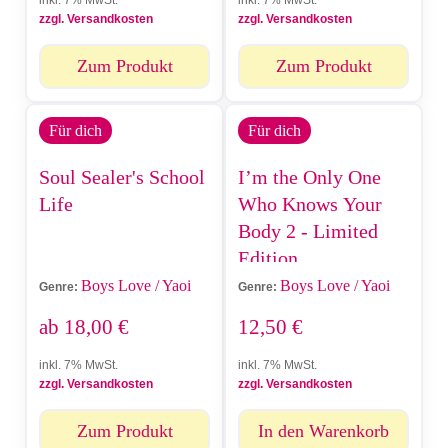
inkl. 7% MwSt.
inkl. 7% MwSt.
zzgl. Versandkosten
zzgl. Versandkosten
Zum Produkt
Zum Produkt
Für dich
Für dich
Soul Sealer's School
I’m the Only One
Life
Who Knows Your
Body 2 - Limited
Edition
Boys Love / Yaoi
Boys Love / Yaoi
Genre:
Genre:
ab
18,00
€
12,50
€
inkl. 7% MwSt.
inkl. 7% MwSt.
zzgl. Versandkosten
zzgl. Versandkosten
Zum Produkt
In den Warenkorb