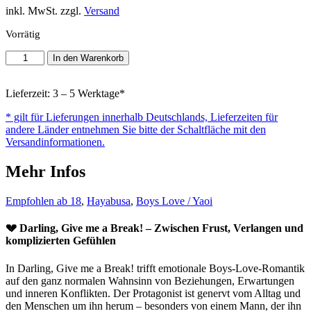
inkl. MwSt. zzgl.
Versand
Vorrätig
Darling,
In den Warenkorb
Give
me
a
Lieferzeit: 3 – 5 Werktage*
Break!
* gilt für Lieferungen innerhalb Deutschlands, Lieferzeiten für
Menge
andere Länder entnehmen Sie bitte der Schaltfläche mit den
Versandinformationen.
Mehr Infos
Empfohlen ab 18
,
Hayabusa
,
Boys Love / Yaoi
💔 Darling, Give me a Break! – Zwischen Frust, Verlangen und
komplizierten Gefühlen
In Darling, Give me a Break! trifft emotionale Boys-Love-Romantik
auf den ganz normalen Wahnsinn von Beziehungen, Erwartungen
und inneren Konflikten. Der Protagonist ist genervt vom Alltag und
den Menschen um ihn herum – besonders von einem Mann, der ihn