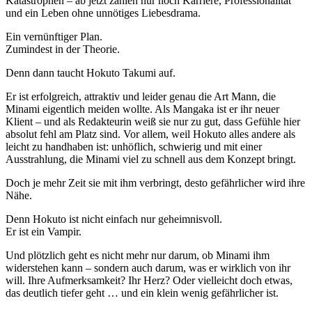
Katastrophen – ab jetzt zählen nur noch Karriere, Professionalität
und ein Leben ohne unnötiges Liebesdrama.
Ein vernünftiger Plan.
Zumindest in der Theorie.
Denn dann taucht Hokuto Takumi auf.
Er ist erfolgreich, attraktiv und leider genau die Art Mann, die
Minami eigentlich meiden wollte. Als Mangaka ist er ihr neuer
Klient – und als Redakteurin weiß sie nur zu gut, dass Gefühle hier
absolut fehl am Platz sind. Vor allem, weil Hokuto alles andere als
leicht zu handhaben ist: unhöflich, schwierig und mit einer
Ausstrahlung, die Minami viel zu schnell aus dem Konzept bringt.
Doch je mehr Zeit sie mit ihm verbringt, desto gefährlicher wird ihre
Nähe.
Denn Hokuto ist nicht einfach nur geheimnisvoll.
Er ist ein Vampir.
Und plötzlich geht es nicht mehr nur darum, ob Minami ihm
widerstehen kann – sondern auch darum, was er wirklich von ihr
will. Ihre Aufmerksamkeit? Ihr Herz? Oder vielleicht doch etwas,
das deutlich tiefer geht … und ein klein wenig gefährlicher ist.