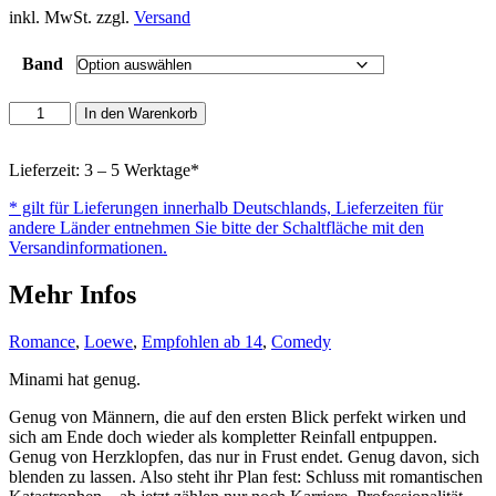
inkl. MwSt. zzgl.
Versand
Band
Dating
In den Warenkorb
a
Vampire
Menge
Lieferzeit: 3 – 5 Werktage*
* gilt für Lieferungen innerhalb Deutschlands, Lieferzeiten für
andere Länder entnehmen Sie bitte der Schaltfläche mit den
Versandinformationen.
Mehr Infos
Romance
,
Loewe
,
Empfohlen ab 14
,
Comedy
Minami hat genug.
Genug von Männern, die auf den ersten Blick perfekt wirken und
sich am Ende doch wieder als kompletter Reinfall entpuppen.
Genug von Herzklopfen, das nur in Frust endet. Genug davon, sich
blenden zu lassen. Also steht ihr Plan fest: Schluss mit romantischen