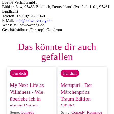
Loewe Verlag GmbH
Bühlstraße 4, 95463 Bindlach, Deutschland (Postfach 1101, 95461
Bindlach)
Telefon: +49 (0)9208 51-0
E-Mail:
info@loewe-verlag.de
Webseite: loewe-verlag.de
Geschäftsführer: Christoph Gondrom
Das könnte dir auch
gefallen
Für dich
Für dich
My Next Life as
Merupuri - Der
Villainess - Wie
Märchenprinz
überlebe ich in
Traum Edition
einem Dating-
(2026)
Game?
Comedy
Comedy, Romance
Genre:
Genre: