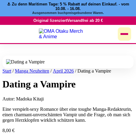
⚓️ Zu denn Maritimen Tage:
5 % Rabatt
auf deinen Einkauf. - vom
Zum
10.08. - 16.08.
Inhalt
Ausgenommen buchpreisgebundene Waren.
springen
Original lizenziert
Versandfrei ab 20 €
Start
/
Manga Neuheiten
/
April 2026
/ Dating a Vampire
Dating a Vampire
Autor: Madoka Kitaji
Eine verspielt-sexy Romance über eine toughe Manga-Redakteurin,
einen charmant-unverschämten Vampir und die Frage, ob man sich
gegen Herzklopfen wirklich schützen kann.
8,00
€