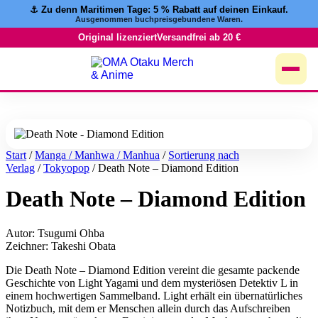
⚓️ Zu denn Maritimen Tage:
5 % Rabatt
auf deinen Einkauf.
Zum
Ausgenommen buchpreisgebundene Waren.
Inhalt
springen
Original lizenziert
Versandfrei ab 20 €
Start
/
Manga / Manhwa / Manhua
/
Sortierung nach
Verlag
/
Tokyopop
/ Death Note – Diamond Edition
Death Note – Diamond Edition
Autor: Tsugumi Ohba
Zeichner: Takeshi Obata
Die Death Note – Diamond Edition vereint die gesamte packende
Geschichte von Light Yagami und dem mysteriösen Detektiv L in
einem hochwertigen Sammelband. Light erhält ein übernatürliches
Notizbuch, mit dem er Menschen allein durch das Aufschreiben