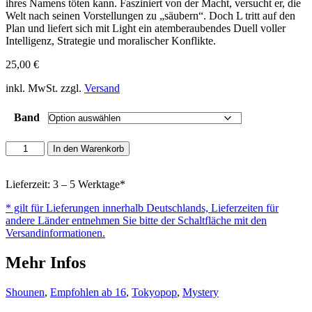
ihres Namens töten kann. Fasziniert von der Macht, versucht er, die
Welt nach seinen Vorstellungen zu „säubern“. Doch L tritt auf den
Plan und liefert sich mit Light ein atemberaubendes Duell voller
Intelligenz, Strategie und moralischer Konflikte.
25,00
€
inkl. MwSt. zzgl.
Versand
Band
Death
In den Warenkorb
Note
-
Diamond
Lieferzeit: 3 – 5 Werktage*
Edition
* gilt für Lieferungen innerhalb Deutschlands, Lieferzeiten für
Menge
andere Länder entnehmen Sie bitte der Schaltfläche mit den
Versandinformationen.
Mehr Infos
Shounen
,
Empfohlen ab 16
,
Tokyopop
,
Mystery