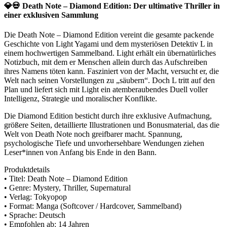
💎💀 Death Note – Diamond Edition: Der ultimative Thriller in
einer exklusiven Sammlung
Die Death Note – Diamond Edition vereint die gesamte packende
Geschichte von Light Yagami und dem mysteriösen Detektiv L in
einem hochwertigen Sammelband. Light erhält ein übernatürliches
Notizbuch, mit dem er Menschen allein durch das Aufschreiben
ihres Namens töten kann. Fasziniert von der Macht, versucht er, die
Welt nach seinen Vorstellungen zu „säubern“. Doch L tritt auf den
Plan und liefert sich mit Light ein atemberaubendes Duell voller
Intelligenz, Strategie und moralischer Konflikte.
Die Diamond Edition besticht durch ihre exklusive Aufmachung,
größere Seiten, detaillierte Illustrationen und Bonusmaterial, das die
Welt von Death Note noch greifbarer macht. Spannung,
psychologische Tiefe und unvorhersehbare Wendungen ziehen
Leser*innen von Anfang bis Ende in den Bann.
Produktdetails
• Titel: Death Note – Diamond Edition
• Genre: Mystery, Thriller, Supernatural
• Verlag: Tokyopop
• Format: Manga (Softcover / Hardcover, Sammelband)
• Sprache: Deutsch
• Empfohlen ab: 14 Jahren