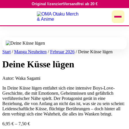
Original lizenziert
Versandfrei ab 20 €
Zum
Inhalt
springen
Start
/
Manga Neuheiten
/
Februar 2026
/ Deine Küsse lügen
Deine Küsse lügen
Autor: Waka Sagami
In Deine Küsse lügen entfaltet sich eine intensive Boys-Love-
Geschichte, die mit Emotionen, Geheimnissen und gefährlich
verführerischer Nähe spielt. Der Protagonist gerät in eine
Beziehung, die von Anfang an nicht das ist, was sie zu sein scheint:
Leidenschaftliche Küsse, flüchtige Berührungen – doch hinter all
dem verbirgt sich eine Wahrheit, die alles ins Wanken bringt.
6,95
€
–
7,50
€