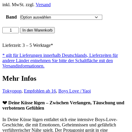
inkl. MwSt. zzgl.
Versand
Band
Deine
In den Warenkorb
Küsse
lügen
Menge
Lieferzeit: 3 – 5 Werktage*
* gilt für Lieferungen innerhalb Deutschlands, Lieferzeiten für
andere Länder entnehmen Sie bitte der Schaltfläche mit den
Versandinformationen.
Mehr Infos
Tokyopop
,
Empfohlen ab 16
,
Boys Love / Yaoi
💔 Deine Küsse lügen – Zwischen Verlangen, Täuschung und
verbotenen Gefühlen
In Deine Küsse lügen entfaltet sich eine intensive Boys-Love-
Geschichte, die mit Emotionen, Geheimnissen und gefährlich
verführerischer Nähe spielt. Der Protagonist gerät in eine