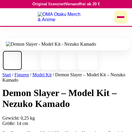
Original lizenziert
Versandfrei ab 20 €
Zum
Inhalt
springen
Start
/
Figuren
/
Model Kit
/ Demon Slayer – Model Kit – Nezuko
Kamado
Demon Slayer – Model Kit –
Nezuko Kamado
Gewicht: 0,25 kg
Größe: 14 cm