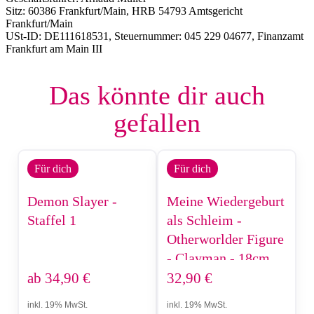
Sitz: 60386 Frankfurt/Main, HRB 54793 Amtsgericht
Frankfurt/Main
USt-ID: DE111618531, Steuernummer: 045 229 04677, Finanzamt
Frankfurt am Main III
Das könnte dir auch
gefallen
Für dich
Für dich
Demon Slayer -
Meine Wiedergeburt
Staffel 1
als Schleim -
Otherworlder Figure
- Clayman - 18cm
ab
34,90
€
32,90
€
inkl. 19% MwSt.
inkl. 19% MwSt.