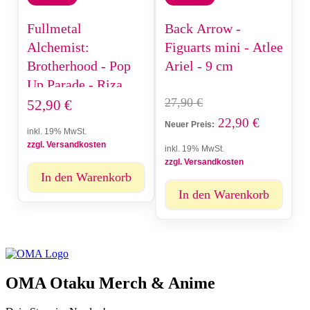
Fullmetal
Back Arrow -
Alchemist:
Figuarts mini - Atlee
Brotherhood - Pop
Ariel - 9 cm
Up Parade - Riza
27,90
€
Hawkeye - 16 cm
52,90
€
22,90
€
Neuer Preis:
inkl. 19% MwSt.
zzgl. Versandkosten
inkl. 19% MwSt.
zzgl. Versandkosten
In den Warenkorb
In den Warenkorb
OMA Otaku Merch & Anime