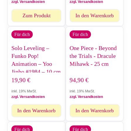
zzgl. Versandkosten
zzgl. Versandkosten
Zum Produkt
In den Warenkorb
Für dich
Für dich
Solo Leveling –
One Piece - Beyond
Funko Pop!
the Trials - Dracule
Animation – Yoo
Mihawk - 25 cm
Jinho #1984 – 10 cm
19,90
€
94,90
€
inkl. 19% MwSt.
inkl. 19% MwSt.
zzgl. Versandkosten
zzgl. Versandkosten
In den Warenkorb
In den Warenkorb
Für dich
Für dich