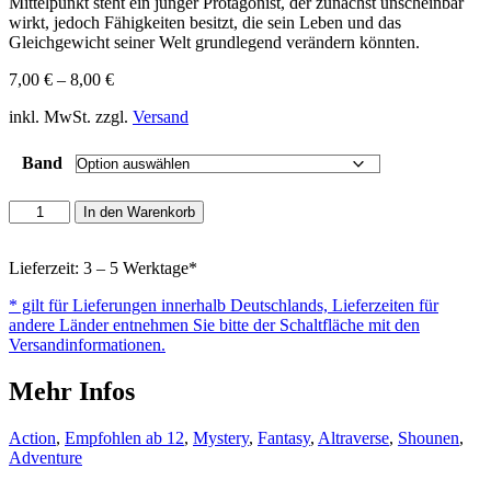
Mittelpunkt steht ein junger Protagonist, der zunächst unscheinbar
wirkt, jedoch Fähigkeiten besitzt, die sein Leben und das
Gleichgewicht seiner Welt grundlegend verändern könnten.
7,00
€
–
8,00
€
inkl. MwSt. zzgl.
Versand
Band
Diamond
In den Warenkorb
in
the
Rough
Lieferzeit: 3 – 5 Werktage*
-
* gilt für Lieferungen innerhalb Deutschlands, Lieferzeiten für
Vom
andere Länder entnehmen Sie bitte der Schaltfläche mit den
Schicksal
Versandinformationen.
geschliffen
Menge
Mehr Infos
Action
,
Empfohlen ab 12
,
Mystery
,
Fantasy
,
Altraverse
,
Shounen
,
Adventure