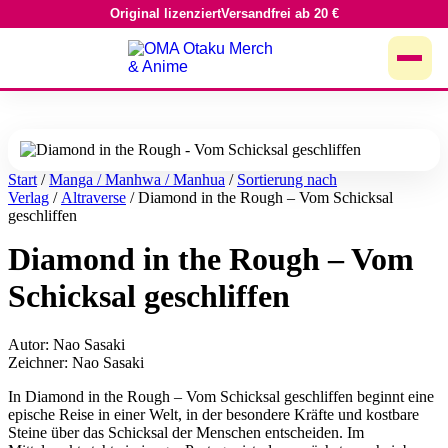
Original lizenziert
Versandfrei ab 20 €
Zum
Inhalt
springen
Start
/
Manga / Manhwa / Manhua
/
Sortierung nach
Verlag
/
Altraverse
/ Diamond in the Rough – Vom Schicksal
geschliffen
Diamond in the Rough – Vom
Schicksal geschliffen
Autor: Nao Sasaki
Zeichner: Nao Sasaki
In Diamond in the Rough – Vom Schicksal geschliffen beginnt eine
epische Reise in einer Welt, in der besondere Kräfte und kostbare
Steine über das Schicksal der Menschen entscheiden. Im