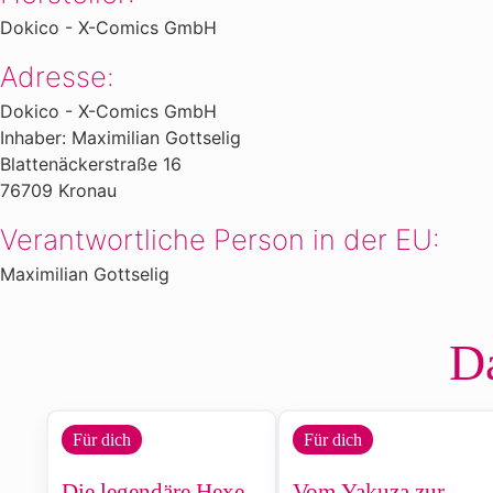
Dokico - X-Comics GmbH
Adresse:
Dokico - X-Comics GmbH
Inhaber: Maximilian Gottselig
Blattenäckerstraße 16
76709 Kronau
Verantwortliche Person in der EU:
Maximilian Gottselig
Da
Für dich
Für dich
Die legendäre Hexe
Vom Yakuza zur