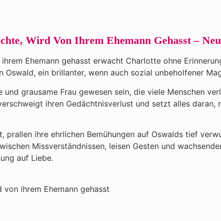
Möchte, Wird Von Ihrem Ehemann Gehasst – Ne
n ihrem Ehemann gehasst erwacht Charlotte ohne Erinnerunge
n Oswald, ein brillanter, wenn auch sozial unbeholfener Mag
te und grausame Frau gewesen sein, die viele Menschen verle
verschweigt ihren Gedächtnisverlust und setzt alles daran, n
ut, prallen ihre ehrlichen Bemühungen auf Oswalds tief ver
n. Zwischen Missverständnissen, leisen Gesten und wachsend
ung auf Liebe.
ird von ihrem Ehemann gehasst