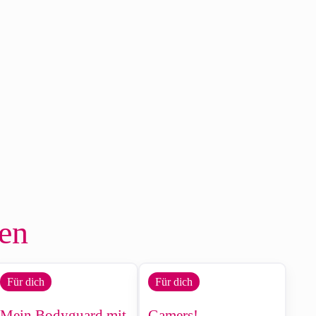
len
Für dich
Für dich
Mein Bodyguard mit
Gamers!