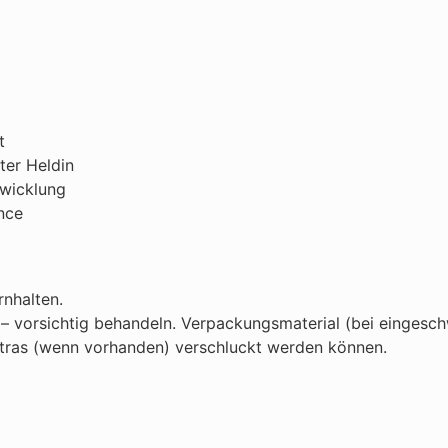
t
er Heldin
twicklung
nce
rnhalten.
 vorsichtig behandeln. Verpackungsmaterial (bei eingeschw
 Extras (wenn vorhanden) verschluckt werden können.