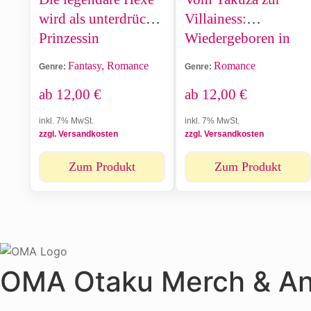
wird als unterdrückte
Villainess:
Prinzessin
Wiedergeboren in
wiedergeboren
einem Otome Game
Fantasy, Romance
Romance
Genre:
Genre:
ab
12,00
€
ab
12,00
€
inkl. 7% MwSt.
inkl. 7% MwSt.
zzgl. Versandkosten
zzgl. Versandkosten
Zum Produkt
Zum Produkt
OMA Otaku Merch & A