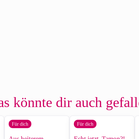
s könnte dir auch gefal
Für dich
Für dich
Aus heiterem
Echt jetzt, Tamon?!