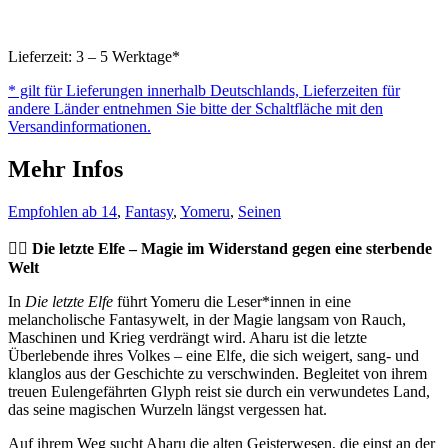
Lieferzeit: 3 – 5 Werktage*
* gilt für Lieferungen innerhalb Deutschlands, Lieferzeiten für
andere Länder entnehmen Sie bitte der Schaltfläche mit den
Versandinformationen.
Mehr Infos
Empfohlen ab 14
,
Fantasy
,
Yomeru
,
Seinen
🧝‍♀️
Die letzte Elfe – Magie im Widerstand gegen eine sterbende
Welt
In
Die letzte Elfe
führt Yomeru die Leser*innen in eine
melancholische Fantasywelt, in der Magie langsam von Rauch,
Maschinen und Krieg verdrängt wird. Aharu ist die letzte
Überlebende ihres Volkes – eine Elfe, die sich weigert, sang- und
klanglos aus der Geschichte zu verschwinden. Begleitet von ihrem
treuen Eulengefährten Glyph reist sie durch ein verwundetes Land,
das seine magischen Wurzeln längst vergessen hat.
Auf ihrem Weg sucht Aharu die alten Geisterwesen, die einst an der