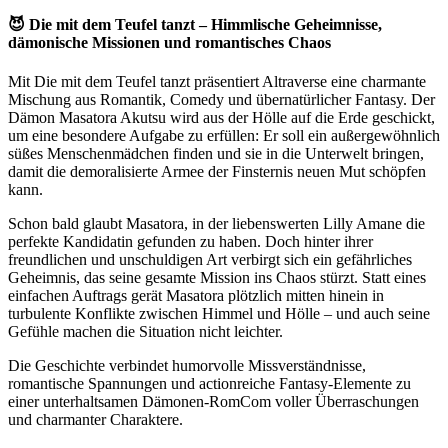
😈 Die mit dem Teufel tanzt – Himmlische Geheimnisse,
dämonische Missionen und romantisches Chaos
Mit Die mit dem Teufel tanzt präsentiert Altraverse eine charmante
Mischung aus Romantik, Comedy und übernatürlicher Fantasy. Der
Dämon Masatora Akutsu wird aus der Hölle auf die Erde geschickt,
um eine besondere Aufgabe zu erfüllen: Er soll ein außergewöhnlich
süßes Menschenmädchen finden und sie in die Unterwelt bringen,
damit die demoralisierte Armee der Finsternis neuen Mut schöpfen
kann.
Schon bald glaubt Masatora, in der liebenswerten Lilly Amane die
perfekte Kandidatin gefunden zu haben. Doch hinter ihrer
freundlichen und unschuldigen Art verbirgt sich ein gefährliches
Geheimnis, das seine gesamte Mission ins Chaos stürzt. Statt eines
einfachen Auftrags gerät Masatora plötzlich mitten hinein in
turbulente Konflikte zwischen Himmel und Hölle – und auch seine
Gefühle machen die Situation nicht leichter.
Die Geschichte verbindet humorvolle Missverständnisse,
romantische Spannungen und actionreiche Fantasy-Elemente zu
einer unterhaltsamen Dämonen-RomCom voller Überraschungen
und charmanter Charaktere.