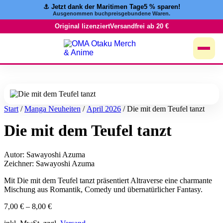
⚓️ Jetzt dank der Maritimen Tage
5 % sparen!
Zum
Ausgenommen buchpreisgebundene Waren.
Inhalt
springen
Original lizenziert
Versandfrei ab 20 €
Start
/
Manga Neuheiten
/
April 2026
/ Die mit dem Teufel tanzt
Die mit dem Teufel tanzt
Autor: Sawayoshi Azuma
Zeichner: Sawayoshi Azuma
Mit Die mit dem Teufel tanzt präsentiert Altraverse eine charmante
Mischung aus Romantik, Comedy und übernatürlicher Fantasy.
7,00
€
–
8,00
€