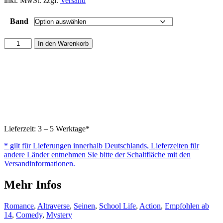
inkl. MwSt. zzgl.
Versand
Band
Die
In den Warenkorb
mit
dem
Teufel
tanzt
Menge
Lieferzeit: 3 – 5 Werktage*
* gilt für Lieferungen innerhalb Deutschlands, Lieferzeiten für
andere Länder entnehmen Sie bitte der Schaltfläche mit den
Versandinformationen.
Mehr Infos
Romance
,
Altraverse
,
Seinen
,
School Life
,
Action
,
Empfohlen ab
14
,
Comedy
,
Mystery