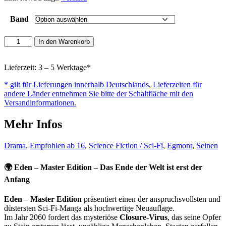
Band
Eden
In den Warenkorb
-
Master
Edition
Lieferzeit: 3 – 5 Werktage*
Menge
* gilt für Lieferungen innerhalb Deutschlands, Lieferzeiten für
andere Länder entnehmen Sie bitte der Schaltfläche mit den
Versandinformationen.
Mehr Infos
Drama
,
Empfohlen ab 16
,
Science Fiction / Sci-Fi
,
Egmont
,
Seinen
🌍
Eden – Master Edition – Das Ende der Welt ist erst der
Anfang
Eden – Master Edition
präsentiert einen der anspruchsvollsten und
düstersten Sci-Fi-Manga als hochwertige Neuauflage.
Im Jahr 2060 fordert das mysteriöse
Closure-Virus
, das seine Opfer