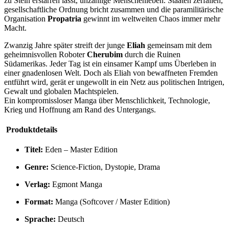
zu Stein erstarren lässt, unzählige Menschenleben. Staaten zerfallen,
gesellschaftliche Ordnung bricht zusammen und die paramilitärische
Organisation
Propatria
gewinnt im weltweiten Chaos immer mehr
Macht.
Zwanzig Jahre später streift der junge
Eliah
gemeinsam mit dem
geheimnisvollen Roboter
Cherubim
durch die Ruinen
Südamerikas. Jeder Tag ist ein einsamer Kampf ums Überleben in
einer gnadenlosen Welt. Doch als Eliah von bewaffneten Fremden
entführt wird, gerät er ungewollt in ein Netz aus politischen Intrigen,
Gewalt und globalen Machtspielen.
Ein kompromissloser Manga über Menschlichkeit, Technologie,
Krieg und Hoffnung am Rand des Untergangs.
Produktdetails
Titel:
Eden – Master Edition
Genre:
Science-Fiction, Dystopie, Drama
Verlag:
Egmont Manga
Format:
Manga (Softcover / Master Edition)
Sprache:
Deutsch