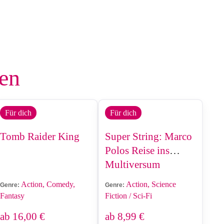
len
Für dich
Für dich
Tomb Raider King
Super String: Marco
Polos Reise ins
Multiversum
Action, Comedy,
Action, Science
Genre:
Genre:
Fantasy
Fiction / Sci-Fi
ab
16,00
€
ab
8,99
€