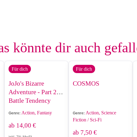
s könnte dir auch gefal
Für dich
Für dich
JoJo's Bizarre
COSMOS
Adventure - Part 2 -
Battle Tendency
Action, Fantasy
Action, Science
Genre:
Genre:
Fiction / Sci-Fi
ab
14,00
€
ab
7,50
€