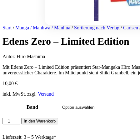
Start
/
Manga / Manhwa / Manhua
/
Sortierung nach Verlag
/
Carlsen
Edens Zero – Limited Edition
Autor: Hiro Mashima
Mit Edens Zero – Limited Edition präsentiert Star-Mangaka Hiro Ma
unvergesslicher Charaktere. Im Mittelpunkt steht Shiki Granbell, ein
10,00
€
inkl. MwSt. zzgl.
Versand
Band
Edens
In den Warenkorb
Zero
–
Limited
Lieferzeit: 3 – 5 Werktage*