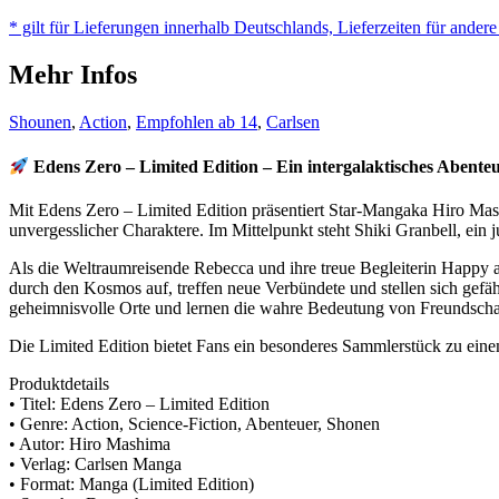
Edition
* gilt für Lieferungen innerhalb Deutschlands, Lieferzeiten für ander
Menge
Mehr Infos
Shounen
,
Action
,
Empfohlen ab 14
,
Carlsen
Edens Zero – Limited Edition – Ein intergalaktisches Abente
Mit Edens Zero – Limited Edition präsentiert Star-Mangaka Hiro Ma
unvergesslicher Charaktere. Im Mittelpunkt steht Shiki Granbell, ein
Als die Weltraumreisende Rebecca und ihre treue Begleiterin Happy 
durch den Kosmos auf, treffen neue Verbündete und stellen sich gefäh
geheimnisvolle Orte und lernen die wahre Bedeutung von Freundsch
Die Limited Edition bietet Fans ein besonderes Sammlerstück zu ei
Produktdetails
• Titel: Edens Zero – Limited Edition
• Genre: Action, Science-Fiction, Abenteuer, Shonen
• Autor: Hiro Mashima
• Verlag: Carlsen Manga
• Format: Manga (Limited Edition)