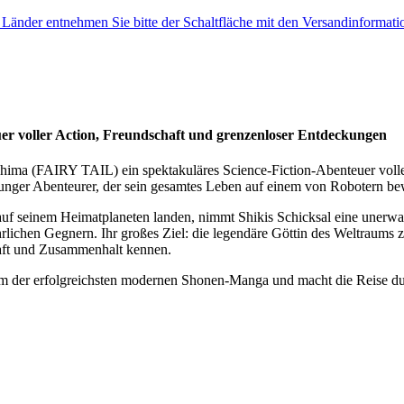
e Länder entnehmen Sie bitte der Schaltfläche mit den Versandinformati
uer voller Action, Freundschaft und grenzenloser Entdeckungen
shima (FAIRY TAIL) ein spektakuläres Science-Fiction-Abenteuer vol
 junger Abenteurer, der sein gesamtes Leben auf einem von Robotern be
auf seinem Heimatplaneten landen, nimmt Shikis Schicksal eine unerw
rlichen Gegnern. Ihr großes Ziel: die legendäre Göttin des Weltraums z
aft und Zusammenhalt kennen.
nem der erfolgreichsten modernen Shonen-Manga und macht die Reise d