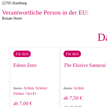
22765 Hamburg
Verantwortliche Person in der EU:
Renate Herre
Da
Für dich
Für dich
Edens Zero
The Elusive Samurai
Action, Science
Action
Genre:
Genre:
Fiction / Sci-Fi
ab
7,50
€
ab
7,00
€