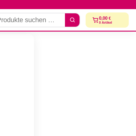
dukte
0,00
€
chen
0
Artikel