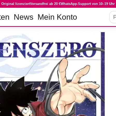
Original lizenziert
Versandfrei ab 20 €
WhatsApp-Support von 10–19 Uhr
Pro
ten
News
Mein Konto
su