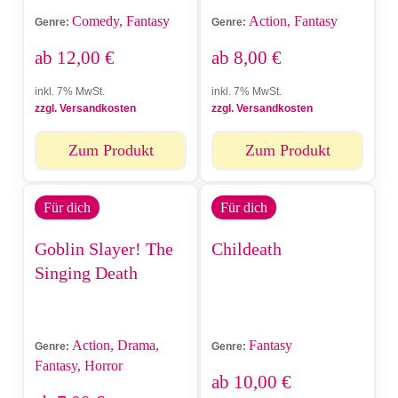
Comedy, Fantasy
Action, Fantasy
Genre:
Genre:
ab
12,00
€
ab
8,00
€
inkl. 7% MwSt.
inkl. 7% MwSt.
zzgl. Versandkosten
zzgl. Versandkosten
Zum Produkt
Zum Produkt
Für dich
Für dich
Goblin Slayer! The
Childeath
Singing Death
Action, Drama,
Fantasy
Genre:
Genre:
Fantasy, Horror
ab
10,00
€