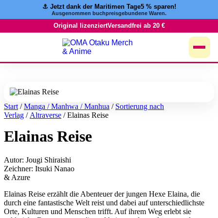
⚓️ Jetzt dank der Maritimen Tage
5 % sparen!
Zum
Ausgenommen buchpreisgebundene Waren.
Inhalt
springen
Original lizenziert
Versandfrei ab 20 €
Start
/
Manga / Manhwa / Manhua
/
Sortierung nach
Verlag
/
Altraverse
/ Elainas Reise
Elainas Reise
Autor: Jougi Shiraishi
Zeichner: Itsuki Nanao
& Azure
Elainas Reise erzählt die Abenteuer der jungen Hexe Elaina, die
durch eine fantastische Welt reist und dabei auf unterschiedlichste
Orte, Kulturen und Menschen trifft. Auf ihrem Weg erlebt sie