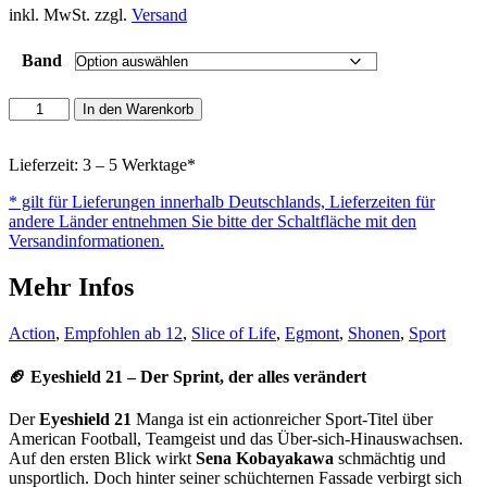
inkl. MwSt. zzgl.
Versand
Band
Eyeshield
In den Warenkorb
21
Menge
Lieferzeit: 3 – 5 Werktage*
* gilt für Lieferungen innerhalb Deutschlands, Lieferzeiten für
andere Länder entnehmen Sie bitte der Schaltfläche mit den
Versandinformationen.
Mehr Infos
Action
,
Empfohlen ab 12
,
Slice of Life
,
Egmont
,
Shonen
,
Sport
🏈
Eyeshield 21 – Der Sprint, der alles verändert
Der
Eyeshield 21
Manga ist ein actionreicher Sport-Titel über
American Football, Teamgeist und das Über-sich-Hinauswachsen.
Auf den ersten Blick wirkt
Sena Kobayakawa
schmächtig und
unsportlich. Doch hinter seiner schüchternen Fassade verbirgt sich