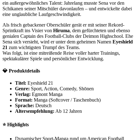
ein außergewöhnliches Talent: Jahrelang musste Sena vor den
Schikanen seiner Mitschüler davonlaufen – und entwickelte dabei
eine unglaubliche Laufgeschwindigkeit.
Als frisch gebackener Oberschüler gerät er mit seiner Rekord-
Sprintkraft ins Visier von
Hiruma
, dem gefürchteten und ebenso
genialen Captain des Football-Clubs der Deimon Highschool. Ehe
Sena sich versieht, wird er unter dem geheimen Namen
Eyeshield
21
zum wichtigsten Trumpf des Teams.
Was folgt, ist eine mitreißende Reise voller harter Trainings,
spektakulärer Spiele und persönlicher Entwicklung.
💎
Produktdetails
Titel:
Eyeshield 21
Genre:
Sport, Action, Comedy, Shōnen
Verlag:
Egmont Manga
Format:
Manga (Softcover / Taschenbuch)
Sprache:
Deutsch
Altersempfehlung:
Ab 12 Jahren
⭐
Highlights
Dynamischer Sport-Manga rund um American Football