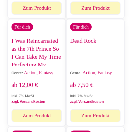
Zum Produkt
Zum Produkt
Für dich
Für dich
I Was Reincarnated
Dead Rock
as the 7th Prince So
I Can Take My Time
Perfecting My
Magical Ability
Action, Fantasy
Action, Fantasy
Genre:
Genre:
ab
12,00
€
ab
7,50
€
inkl. 7% MwSt.
inkl. 7% MwSt.
zzgl. Versandkosten
zzgl. Versandkosten
Zum Produkt
Zum Produkt