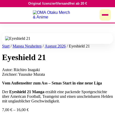
Original lizenziert
Versandfrei ab 20 €
Zum
Inhalt
springen
Start
/
Manga Neuheiten
/
August 2026
/ Eyeshield 21
Eyeshield 21
Autor: Riichiro Inagaki
Zeichner: Yuusuke Murata
Vom Außenseiter zum Ass – Senas Start in eine neue Liga
Der
Eyeshield 21 Manga
erzählt eine packende Sportgeschichte
über American Football, Teamgeist und einen unscheinbaren Helden
mit unglaublicher Geschwindigkeit.
7,00
€
–
16,00
€