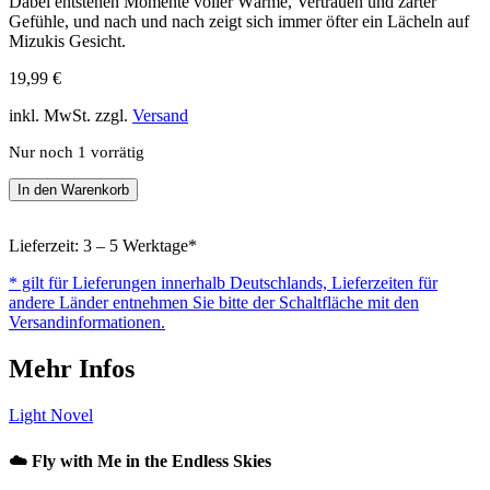
Dabei entstehen Momente voller Wärme, Vertrauen und zarter
Gefühle, und nach und nach zeigt sich immer öfter ein Lächeln auf
Mizukis Gesicht.
19,99
€
inkl. MwSt. zzgl.
Versand
Nur noch 1 vorrätig
Fly
In den Warenkorb
with
Me
in
Lieferzeit: 3 – 5 Werktage*
the
* gilt für Lieferungen innerhalb Deutschlands, Lieferzeiten für
Endless
andere Länder entnehmen Sie bitte der Schaltfläche mit den
Sky
Versandinformationen.
Menge
Mehr Infos
Light Novel
☁️ Fly with Me in the Endless Skies