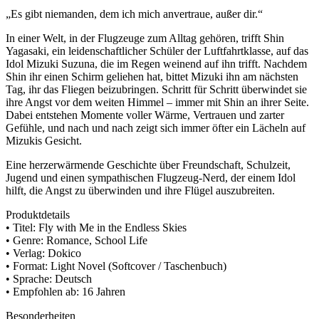
„Es gibt niemanden, dem ich mich anvertraue, außer dir.“
In einer Welt, in der Flugzeuge zum Alltag gehören, trifft Shin
Yagasaki, ein leidenschaftlicher Schüler der Luftfahrtklasse, auf das
Idol Mizuki Suzuna, die im Regen weinend auf ihn trifft. Nachdem
Shin ihr einen Schirm geliehen hat, bittet Mizuki ihn am nächsten
Tag, ihr das Fliegen beizubringen. Schritt für Schritt überwindet sie
ihre Angst vor dem weiten Himmel – immer mit Shin an ihrer Seite.
Dabei entstehen Momente voller Wärme, Vertrauen und zarter
Gefühle, und nach und nach zeigt sich immer öfter ein Lächeln auf
Mizukis Gesicht.
Eine herzerwärmende Geschichte über Freundschaft, Schulzeit,
Jugend und einen sympathischen Flugzeug-Nerd, der einem Idol
hilft, die Angst zu überwinden und ihre Flügel auszubreiten.
Produktdetails
• Titel: Fly with Me in the Endless Skies
• Genre: Romance, School Life
• Verlag: Dokico
• Format: Light Novel (Softcover / Taschenbuch)
• Sprache: Deutsch
• Empfohlen ab: 16 Jahren
Besonderheiten