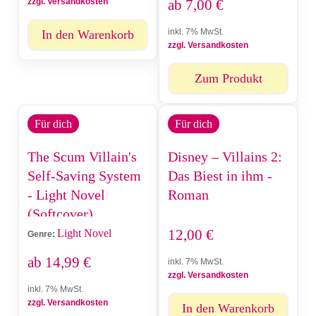
zzgl. Versandkosten
ab
7,00
€
inkl. 7% MwSt.
In den Warenkorb
zzgl. Versandkosten
Zum Produkt
Für dich
Für dich
The Scum Villain's
Disney – Villains 2:
Self-Saving System
Das Biest in ihm -
- Light Novel
Roman
(Softcover)
12,00
€
Light Novel
Genre:
ab
14,99
€
inkl. 7% MwSt.
zzgl. Versandkosten
inkl. 7% MwSt.
zzgl. Versandkosten
In den Warenkorb