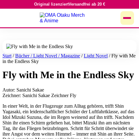
Original lizenziert
Versandfrei ab 20 €
Zum
Inhalt
springen
Start
/
Bücher / Light Novel / Magazine
/
Light Novel
/ Fly with Me
in the Endless Sky
Fly with Me in the Endless Sky
Autor: Sanichi Sakae
Zeichner: Sanichi Sakae Zeichner Fly
In einer Welt, in der Flugzeuge zum Alltag gehören, trifft Shin
Yagasaki, ein leidenschaftlicher Schüler der Luftfahrtklasse, auf das
Idol Mizuki Suzuna, die im Regen weinend auf ihn trifft. Nachdem
Shin ihr einen Schirm geliehen hat, bittet Mizuki ihn am nächsten
Tag, ihr das Fliegen beizubringen. Schritt für Schritt überwindet sie
ihre Angst vor dem weiten Himmel – immer mit Shin an ihrer Seite.