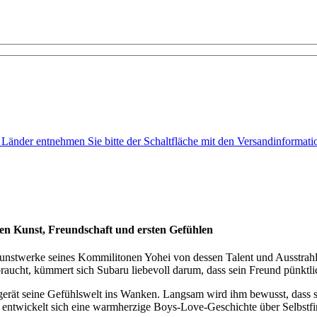
e Länder entnehmen Sie bitte der Schaltfläche mit den Versandinformati
n Kunst, Freundschaft und ersten Gefühlen
Kunstwerke seines Kommilitonen Yohei von dessen Talent und Ausstrah
aucht, kümmert sich Subaru liebevoll darum, dass sein Freund pünktlich
, gerät seine Gefühlswelt ins Wanken. Langsam wird ihm bewusst, das
ntwickelt sich eine warmherzige Boys-Love-Geschichte über Selbstfi