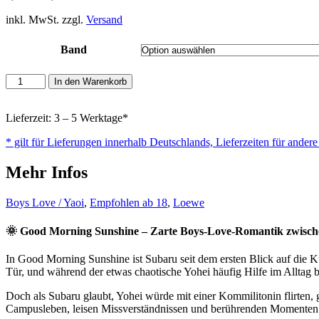
inkl. MwSt. zzgl.
Versand
Band
Good
In den Warenkorb
morning
Sunshine
Menge
Lieferzeit: 3 – 5 Werktage*
* gilt für Lieferungen innerhalb Deutschlands, Lieferzeiten für ander
Mehr Infos
Boys Love / Yaoi
,
Empfohlen ab 18
,
Loewe
🌞 Good Morning Sunshine – Zarte Boys-Love-Romantik zwische
In Good Morning Sunshine ist Subaru seit dem ersten Blick auf die 
Tür, und während der etwas chaotische Yohei häufig Hilfe im Alltag br
Doch als Subaru glaubt, Yohei würde mit einer Kommilitonin flirten
Campusleben, leisen Missverständnissen und berührenden Momenten e