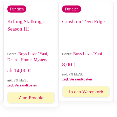
Für dich
Für dich
Killing Stalking -
Crush on Teen Edge
Season III
Boys Love / Yaoi,
Boys Love / Yaoi
Genre:
Genre:
Drama, Horror, Mystery
8,00
€
ab
14,00
€
inkl. 7% MwSt.
zzgl. Versandkosten
inkl. 7% MwSt.
zzgl. Versandkosten
In den Warenkorb
Zum Produkt