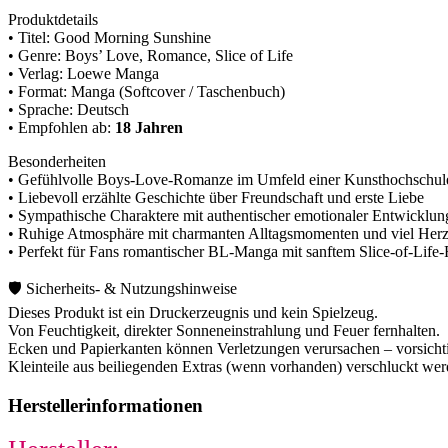
Produktdetails
• Titel: Good Morning Sunshine
• Genre: Boys’ Love, Romance, Slice of Life
• Verlag: Loewe Manga
• Format: Manga (Softcover / Taschenbuch)
• Sprache: Deutsch
• Empfohlen ab:
18 Jahren
Besonderheiten
• Gefühlvolle Boys-Love-Romanze im Umfeld einer Kunsthochschul
• Liebevoll erzählte Geschichte über Freundschaft und erste Liebe
• Sympathische Charaktere mit authentischer emotionaler Entwicklun
• Ruhige Atmosphäre mit charmanten Alltagsmomenten und viel Her
• Perfekt für Fans romantischer BL-Manga mit sanftem Slice-of-Life-F
🛡️ Sicherheits- & Nutzungshinweise
Dieses Produkt ist ein Druckerzeugnis und kein Spielzeug.
Von Feuchtigkeit, direkter Sonneneinstrahlung und Feuer fernhalten.
Ecken und Papierkanten können Verletzungen verursachen – vorsichti
Kleinteile aus beiliegenden Extras (wenn vorhanden) verschluckt we
Herstellerinformationen