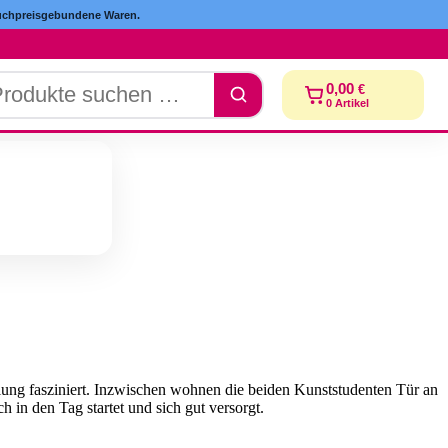
hpreisgebundene Waren.
dukte
0,00
€
chen
0
Artikel
lung fasziniert. Inzwischen wohnen die beiden Kunststudenten Tür an
 in den Tag startet und sich gut versorgt.