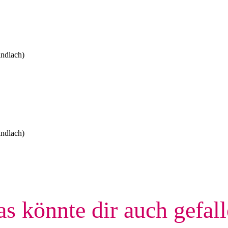
indlach)
indlach)
s könnte dir auch gefal