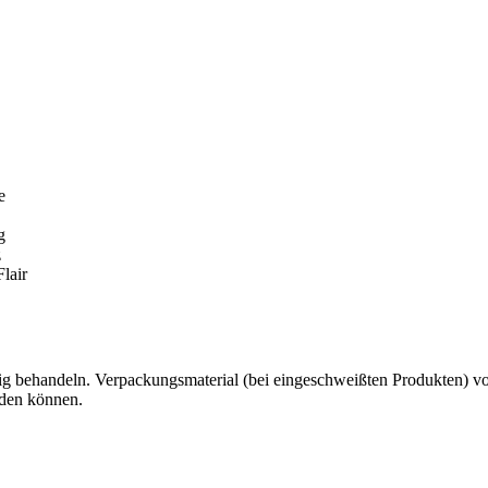
e
g
z
lair
g behandeln. Verpackungsmaterial (bei eingeschweißten Produkten) von 
rden können.