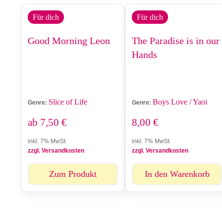
Für dich
Für dich
Good Morning Leon
The Paradise is in our
Hands
Slice of Life
Boys Love / Yaoi
Genre:
Genre:
ab
7,50
€
8,00
€
inkl. 7% MwSt.
inkl. 7% MwSt.
zzgl. Versandkosten
zzgl. Versandkosten
Zum Produkt
In den Warenkorb