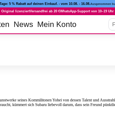
 Tage:
5 % Rabatt
auf deinen Einkauf. - vom 10.08. - 16.08.
Ausgenommen buc
Original lizenziert
Versandfrei ab 20 €
WhatsApp-Support von 10–19 Uhr
Pro
ten
News
Mein Konto
su
Kunstwerke seines Kommilitonen Yohei von dessen Talent und Ausstrah
aucht, kümmert sich Subaru liebevoll darum, dass sein Freund pünktlich