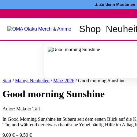
Zum
⚓️ Zu denn Maritimen
Inhalt
springen
Shop
Neuhei
Start
/
Manga Neuheiten
/
März 2026
/ Good morning Sunshine
Good morning Sunshine
Autor: Makoto Taji
In Good Morning Sunshine ist Subaru seit dem ersten Blick auf die 
Tür, und während der etwas chaotische Yohei häufig Hilfe im Alltag br
9,00
€
–
9,50
€