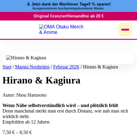
⚓️ Jetzt dank der Maritimen Tage
5 % sparen!
Zum
Ausgenommen buchpreisgebundene Waren.
Inhalt
springen
Original lizenziert
Versandfrei ab 20 €
Start
/
Manga Neuheiten
/
Februar 2026
/ Hirano & Kagiura
Hirano & Kagiura
Autor: Shou Harusono
Wenn Nähe selbstverständlich wird – und plötzlich fehlt
Denn manchmal merkt man erst durch Distanz, wie nah man sich
wirklich steht.
Empfohlen ab 12 Jahren
7,50
€
–
8,50
€