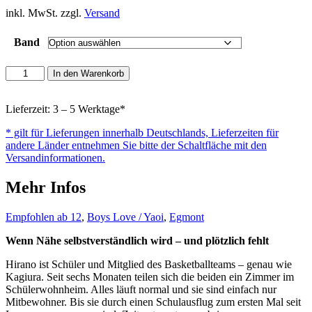
inkl. MwSt. zzgl.
Versand
Band
Hirano
In den Warenkorb
&
Kagiura
Menge
Lieferzeit: 3 – 5 Werktage*
* gilt für Lieferungen innerhalb Deutschlands, Lieferzeiten für
andere Länder entnehmen Sie bitte der Schaltfläche mit den
Versandinformationen.
Mehr Infos
Empfohlen ab 12
,
Boys Love / Yaoi
,
Egmont
Wenn Nähe selbstverständlich wird – und plötzlich fehlt
Hirano ist Schüler und Mitglied des Basketballteams – genau wie
Kagiura. Seit sechs Monaten teilen sich die beiden ein Zimmer im
Schülerwohnheim. Alles läuft normal und sie sind einfach nur
Mitbewohner. Bis sie durch einen Schulausflug zum ersten Mal seit