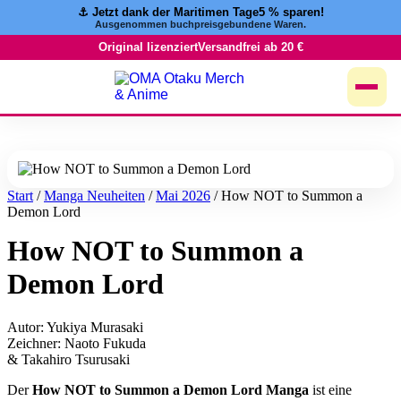
⚓️ Jetzt dank der Maritimen Tage
5 % sparen!
Zum
Ausgenommen buchpreisgebundene Waren.
Inhalt
springen
Original lizenziert
Versandfrei ab 20 €
Start
/
Manga Neuheiten
/
Mai 2026
/ How NOT to Summon a
Demon Lord
How NOT to Summon a
Demon Lord
Autor: Yukiya Murasaki
Zeichner: Naoto Fukuda
& Takahiro Tsurusaki
Der
How NOT to Summon a Demon Lord Manga
ist eine