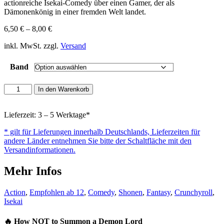
actionreiche Isekai-Comedy über einen Gamer, der als
Dämonenkönig in einer fremden Welt landet.
6,50
€
–
8,00
€
inkl. MwSt. zzgl.
Versand
Band
How
In den Warenkorb
NOT
to
Summon
Lieferzeit: 3 – 5 Werktage*
a
* gilt für Lieferungen innerhalb Deutschlands, Lieferzeiten für
Demon
andere Länder entnehmen Sie bitte der Schaltfläche mit den
Lord
Versandinformationen.
Menge
Mehr Infos
Action
,
Empfohlen ab 12
,
Comedy
,
Shonen
,
Fantasy
,
Crunchyroll
,
Isekai
🔥
How NOT to Summon a Demon Lord