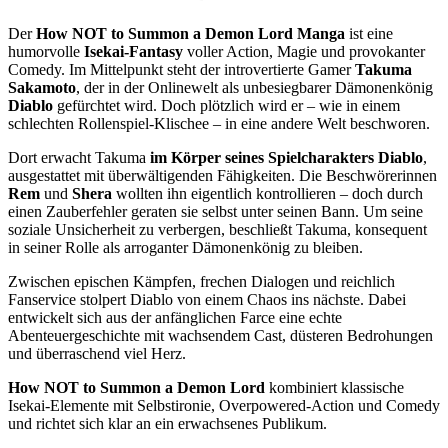
Der
How NOT to Summon a Demon Lord Manga
ist eine
humorvolle
Isekai-Fantasy
voller Action, Magie und provokanter
Comedy. Im Mittelpunkt steht der introvertierte Gamer
Takuma
Sakamoto
, der in der Onlinewelt als unbesiegbarer Dämonenkönig
Diablo
gefürchtet wird. Doch plötzlich wird er – wie in einem
schlechten Rollenspiel-Klischee – in eine andere Welt beschworen.
Dort erwacht Takuma
im Körper seines Spielcharakters Diablo
,
ausgestattet mit überwältigenden Fähigkeiten. Die Beschwörerinnen
Rem
und
Shera
wollten ihn eigentlich kontrollieren – doch durch
einen Zauberfehler geraten sie selbst unter seinen Bann. Um seine
soziale Unsicherheit zu verbergen, beschließt Takuma, konsequent
in seiner Rolle als arroganter Dämonenkönig zu bleiben.
Zwischen epischen Kämpfen, frechen Dialogen und reichlich
Fanservice stolpert Diablo von einem Chaos ins nächste. Dabei
entwickelt sich aus der anfänglichen Farce eine echte
Abenteuergeschichte mit wachsendem Cast, düsteren Bedrohungen
und überraschend viel Herz.
How NOT to Summon a Demon Lord
kombiniert klassische
Isekai-Elemente mit Selbstironie, Overpowered-Action und Comedy
und richtet sich klar an ein erwachsenes Publikum.