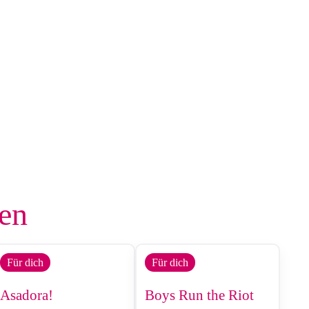
len
Für dich
Für dich
Asadora!
Boys Run the Riot