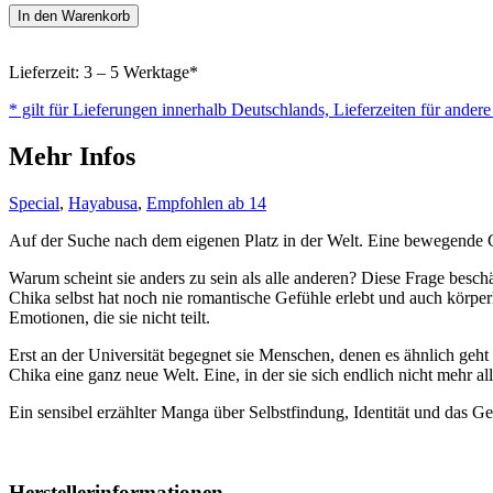
Is
In den Warenkorb
Love
the
Answer?
Lieferzeit: 3 – 5 Werktage*
Menge
* gilt für Lieferungen innerhalb Deutschlands, Lieferzeiten für ander
Mehr Infos
Special
,
Hayabusa
,
Empfohlen ab 14
Auf der Suche nach dem eigenen Platz in der Welt. Eine bewegende 
Warum scheint sie anders zu sein als alle anderen? Diese Frage besc
Chika selbst hat noch nie romantische Gefühle erlebt und auch körperli
Emotionen, die sie nicht teilt.
Erst an der Universität begegnet sie Menschen, denen es ähnlich geht un
Chika eine ganz neue Welt. Eine, in der sie sich endlich nicht mehr all
Ein sensibel erzählter Manga über Selbstfindung, Identität und das Ge
Herstellerinformationen