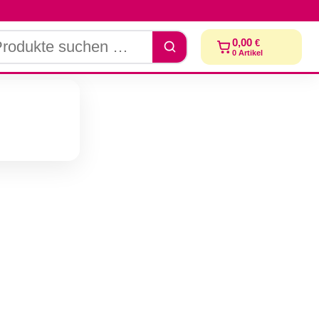
dukte
0,00
€
chen
0
Artikel