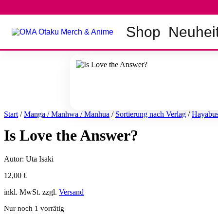
Zum
Inhalt
springen
Shop
Neuhei
Start
/
Manga / Manhwa / Manhua
/
Sortierung nach Verlag
/
Hayabu
Is Love the Answer?
Autor: Uta Isaki
12,00
€
inkl. MwSt. zzgl.
Versand
Nur noch 1 vorrätig