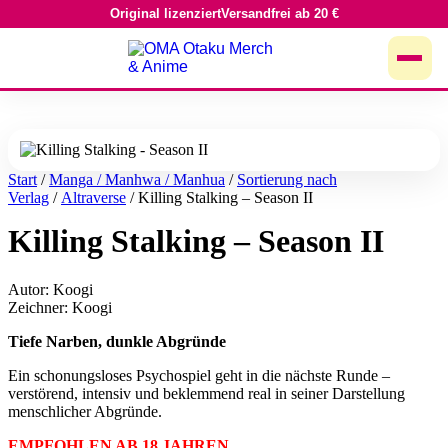
Original lizenziert
Versandfrei ab 20 €
Zum
Inhalt
springen
Start
/
Manga / Manhwa / Manhua
/
Sortierung nach
Verlag
/
Altraverse
/ Killing Stalking – Season II
Killing Stalking – Season II
Autor: Koogi
Zeichner: Koogi
Tiefe Narben, dunkle Abgründe
Ein schonungsloses Psychospiel geht in die nächste Runde –
verstörend, intensiv und beklemmend real in seiner Darstellung
menschlicher Abgründe.
EMPFOHLEN AB 18 JAHREN