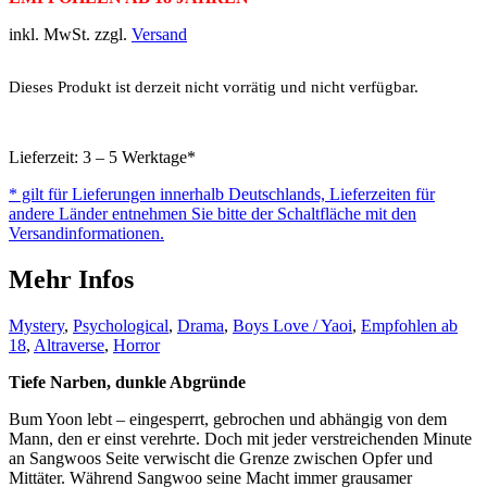
inkl. MwSt. zzgl.
Versand
Dieses Produkt ist derzeit nicht vorrätig und nicht verfügbar.
Lieferzeit: 3 – 5 Werktage*
* gilt für Lieferungen innerhalb Deutschlands, Lieferzeiten für
andere Länder entnehmen Sie bitte der Schaltfläche mit den
Versandinformationen.
Mehr Infos
Mystery
,
Psychological
,
Drama
,
Boys Love / Yaoi
,
Empfohlen ab
18
,
Altraverse
,
Horror
Tiefe Narben, dunkle Abgründe
Bum Yoon lebt – eingesperrt, gebrochen und abhängig von dem
Mann, den er einst verehrte. Doch mit jeder verstreichenden Minute
an Sangwoos Seite verwischt die Grenze zwischen Opfer und
Mittäter. Während Sangwoo seine Macht immer grausamer