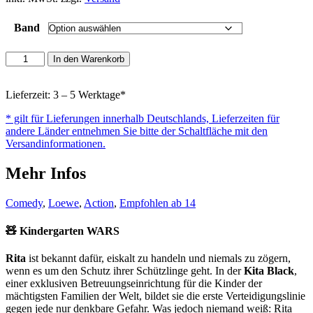
Band
Kindergarten
In den Warenkorb
WARS
Menge
Lieferzeit: 3 – 5 Werktage*
* gilt für Lieferungen innerhalb Deutschlands, Lieferzeiten für
andere Länder entnehmen Sie bitte der Schaltfläche mit den
Versandinformationen.
Mehr Infos
Comedy
,
Loewe
,
Action
,
Empfohlen ab 14
🧸 Kindergarten WARS
Rita
ist bekannt dafür, eiskalt zu handeln und niemals zu zögern,
wenn es um den Schutz ihrer Schützlinge geht. In der
Kita Black
,
einer exklusiven Betreuungseinrichtung für die Kinder der
mächtigsten Familien der Welt, bildet sie die erste Verteidigungslinie
gegen jede nur denkbare Gefahr. Was jedoch niemand weiß: Rita