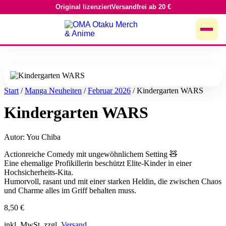
Original lizenziert
Versandfrei ab 20 €
Zum
Inhalt
springen
Start
/
Manga Neuheiten
/
Februar 2026
/ Kindergarten WARS
Kindergarten WARS
Autor: You Chiba
Actionreiche Comedy mit ungewöhnlichem Setting 🧸
Eine ehemalige Profikillerin beschützt Elite-Kinder in einer
Hochsicherheits-Kita.
Humorvoll, rasant und mit einer starken Heldin, die zwischen Chaos
und Charme alles im Griff behalten muss.
8,50
€
inkl. MwSt. zzgl.
Versand