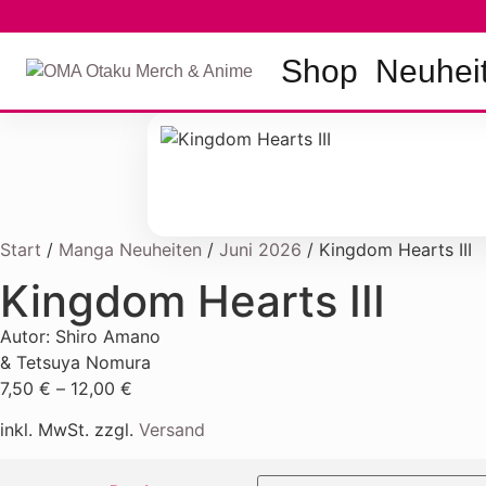
Shop
Neuhei
Start
/
Manga Neuheiten
/
Juni 2026
/ Kingdom Hearts III
Kingdom Hearts III
Autor: Shiro Amano
& Tetsuya Nomura
7,50
€
–
12,00
€
inkl. MwSt. zzgl.
Versand