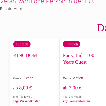
Verantwortliche Person in der EU:
Renate Herre
Da
Für dich
Für dich
KINGDOM
Fairy Tail - 100
Years Quest
Action
Action
Genre:
Genre:
ab
8,00
€
ab
7,00
€
inkl. 7% MwSt.
inkl. 7% MwSt.
zzgl. Versandkosten
zzgl. Versandkosten