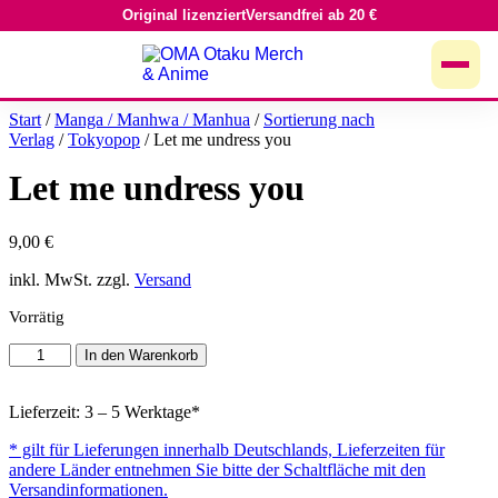
Original lizenziert
Versandfrei ab 20 €
Zum
Inhalt
springen
Start
/
Manga / Manhwa / Manhua
/
Sortierung nach
Verlag
/
Tokyopop
/ Let me undress you
Let me undress you
9,00
€
inkl. MwSt. zzgl.
Versand
Vorrätig
Let
In den Warenkorb
me
undress
you
Lieferzeit: 3 – 5 Werktage*
Menge
* gilt für Lieferungen innerhalb Deutschlands, Lieferzeiten für
andere Länder entnehmen Sie bitte der Schaltfläche mit den
Versandinformationen.