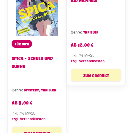
Thriller
Genre:
ab
12,00
€
Für dich
inkl. 7% MwSt.
Spica - Schuld und
zzgl. Versandkosten
Sühne
Zum Produkt
Mystery, Thriller
Genre:
ab
8,99
€
inkl. 7% MwSt.
zzgl. Versandkosten