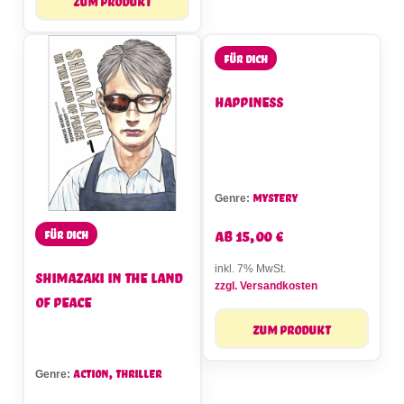
Zum Produkt
Für dich
Happiness
Mystery
Genre:
ab
15,00
€
Für dich
inkl. 7% MwSt.
Shimazaki in the Land
zzgl. Versandkosten
of Peace
Zum Produkt
Action, Thriller
Genre: