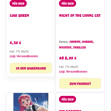
Für dich
Für dich
Liar Queen
Night of the Living Cat
6,50
€
Comedy, Horror,
Genre:
Mystery, Thriller
inkl. 7% MwSt.
ab
8,99
€
zzgl. Versandkosten
In den Warenkorb
inkl. 7% MwSt.
zzgl. Versandkosten
Zum Produkt
Für dich
Kid Nappers