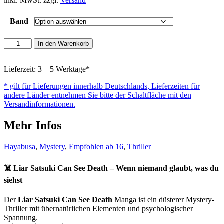
inkl. MwSt. zzgl.
Versand
Band
Liar
In den Warenkorb
Satsuki
Can
See
Lieferzeit: 3 – 5 Werktage*
Death
* gilt für Lieferungen innerhalb Deutschlands, Lieferzeiten für
Menge
andere Länder entnehmen Sie bitte der Schaltfläche mit den
Versandinformationen.
Mehr Infos
Hayabusa
,
Mystery
,
Empfohlen ab 16
,
Thriller
☠️
Liar Satsuki Can See Death
– Wenn niemand glaubt, was du
siehst
Der
Liar Satsuki Can See Death
Manga ist ein düsterer Mystery-
Thriller mit übernatürlichen Elementen und psychologischer
Spannung.