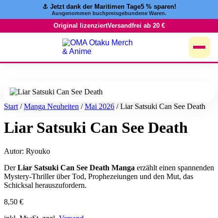
⚓️ Jetzt dank der Maritimen Tage
5 % sparen!
Zum
Ausgenommen buchpreisgebundene Waren.
Inhalt
springen
Original lizenziert
Versandfrei ab 20 €
Start
/
Manga Neuheiten
/
Mai 2026
/ Liar Satsuki Can See Death
Liar Satsuki Can See Death
Autor: Ryouko
Der
Liar Satsuki Can See Death Manga
erzählt einen spannenden
Mystery-Thriller über Tod, Prophezeiungen und den Mut, das
Schicksal herauszufordern.
8,50
€