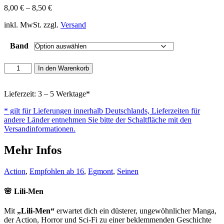
8,00
€
–
8,50
€
inkl. MwSt. zzgl.
Versand
Band
Lili-
In den Warenkorb
Men
Menge
Lieferzeit: 3 – 5 Werktage*
* gilt für Lieferungen innerhalb Deutschlands, Lieferzeiten für
andere Länder entnehmen Sie bitte der Schaltfläche mit den
Versandinformationen.
Mehr Infos
Action
,
Empfohlen ab 16
,
Egmont
,
Seinen
🌸 Lili-Men
Mit
„Lili-Men“
erwartet dich ein düsterer, ungewöhnlicher Manga,
der Action, Horror und Sci-Fi zu einer beklemmenden Geschichte