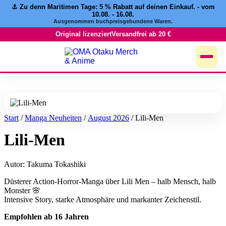
⚓️ Zu denn Maritimen Tage:
5 % Rabatt
auf deinen Einkauf. - vom
Zum
10.08. - 16.08.
Inhalt
Ausgenommen buchpreisgebundene Waren.
springen
Original lizenziert
Versandfrei ab 20 €
Start
/
Manga Neuheiten
/
August 2026
/ Lili-Men
Lili-Men
Autor: Takuma Tokashiki
Düsterer Action-Horror-Manga über Lili Men – halb Mensch, halb
Monster 🌸
Intensive Story, starke Atmosphäre und markanter Zeichenstil.
Empfohlen ab 16 Jahren